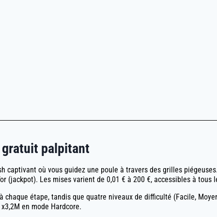
 gratuit
palpitant
h captivant où vous guidez une poule à travers des grilles piégeuses
or (jackpot). Les mises varient de 0,01 € à 200 €, accessibles à tous 
 chaque étape, tandis que quatre niveaux de difficulté (Facile, Moyen, 
re x3,2M en mode Hardcore.