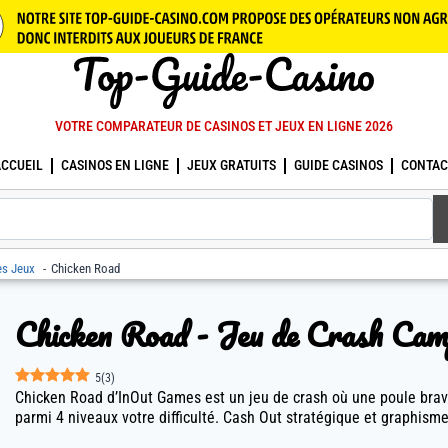
VOTRE COMPARATEUR DE CASINOS ET JEUX EN LIGNE 2026
ACCUEIL
CASINOS EN LIGNE
JEUX GRATUITS
GUIDE CASINOS
CONTAC
es Jeux
Chicken Road
Chicken Road - Jeu de Crash Ca
5
(
3
)
Chicken Road d’InOut Games est un jeu de crash où une poule brave
parmi 4 niveaux votre difficulté. Cash Out stratégique et graphism