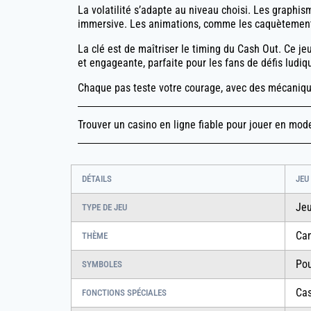
La volatilité s’adapte au niveau choisi. Les grap
immersive. Les animations, comme les caquètements 
La clé est de maîtriser le timing du Cash Out. Ce jeu
et engageante, parfaite pour les fans de défis ludiq
Chaque pas teste votre courage, avec des mécaniqu
Trouver un casino en ligne fiable pour jouer en mode
DÉTAILS
JEU
Jeu
TYPE DE JEU
Ca
THÈME
Pou
SYMBOLES
Cas
FONCTIONS SPÉCIALES