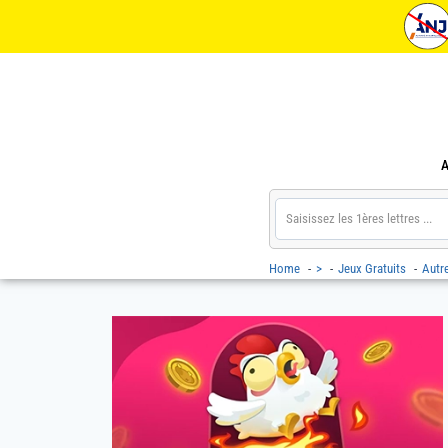
Home
>
Jeux Gratuits
Autr