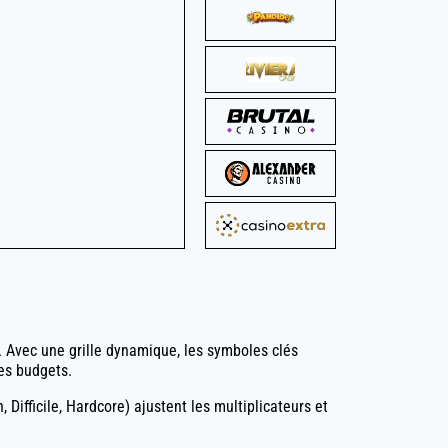
. Avec une grille dynamique, les symboles clés
les budgets.
Difficile, Hardcore) ajustent les multiplicateurs et