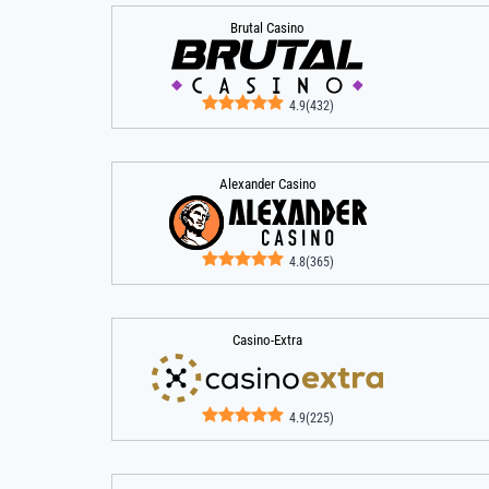
Brutal Casino
4.9
(
432
)
Alexander Casino
4.8
(
365
)
Casino-Extra
4.9
(
225
)