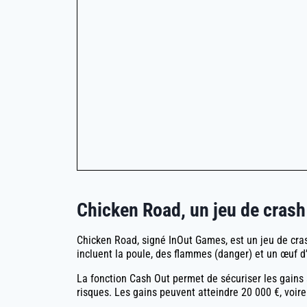
Chicken Road, un
jeu de crash
Chicken Road, signé InOut Games, est un jeu de cras
incluent la poule, des flammes (danger) et un œuf d’
La fonction Cash Out permet de sécuriser les gains à
risques. Les gains peuvent atteindre 20 000 €, voi