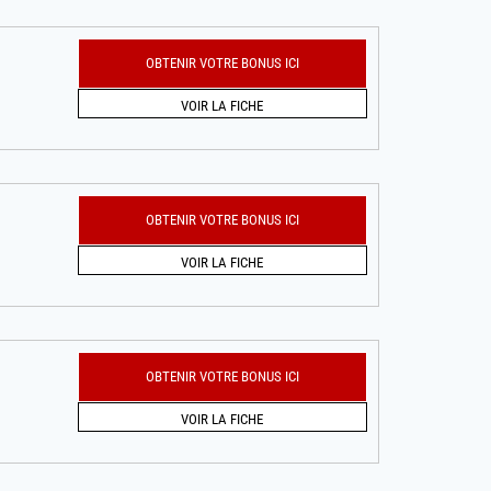
OBTENIR VOTRE BONUS ICI
VOIR LA FICHE
OBTENIR VOTRE BONUS ICI
VOIR LA FICHE
OBTENIR VOTRE BONUS ICI
VOIR LA FICHE