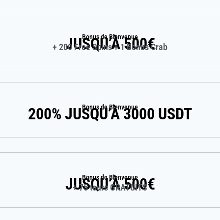
Bonus de Bienvenue
JUSQU’À 500€
+ 200 Free Spins + 1 Bonus Crab
Bonus de Bienvenue
200% JUSQU’À 3000 USDT
Bonus de Bienvenue
JUSQU’À 500€
+ 75 tours GRATUITS