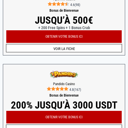
4.6
(
98
)
Bonus de Bienvenue
JUSQU’À 500€
+ 200 Free Spins + 1 Bonus Crab
OBTENIR VOTRE BONUS ICI
VOIR LA FICHE
Pandido Casino
4.8
(
167
)
Bonus de Bienvenue
200% JUSQU’À 3000 USDT
OBTENIR VOTRE BONUS ICI