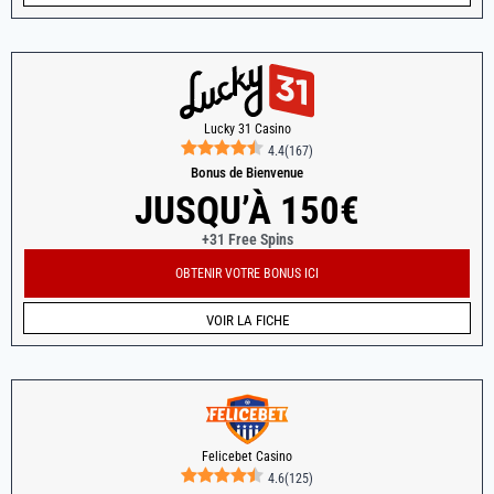
Lucky 31 Casino
4.4
(
167
)
Bonus de Bienvenue
JUSQU’À 150€
+31 Free Spins
OBTENIR VOTRE BONUS ICI
VOIR LA FICHE
Felicebet Casino
4.6
(
125
)