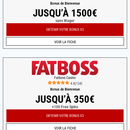
Bonus de Bienvenue
JUSQU’À 1500€
sans Wager
OBTENIR VOTRE BONUS ICI
VOIR LA FICHE
Fatboss Casino
4.8
(
134
)
Bonus de Bienvenue
JUSQU’À 350€
+100 Free Spins
OBTENIR VOTRE BONUS ICI
VOIR LA FICHE