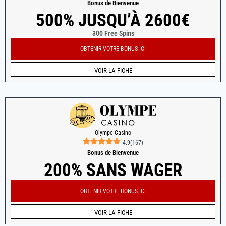
Bonus de Bienvenue
500% JUSQU’À 2600€
300 Free Spins
OBTENIR VOTRE BONUS ICI
VOIR LA FICHE
Olympe Casino
4.9
(
167
)
Bonus de Bienvenue
200% SANS WAGER
OBTENIR VOTRE BONUS ICI
VOIR LA FICHE