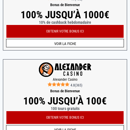
Bonus de Bienvenue
100% JUSQU’À 1000€
10% de cashback hebdomadaire
OBTENIR VOTRE BONUS ICI
VOIR LA FICHE
Alexander Casino
4.8
(
365
)
Bonus de Bienvenue
100% JUSQU’À 100€
100 tours gratuits
OBTENIR VOTRE BONUS ICI
VOIR LA FICHE