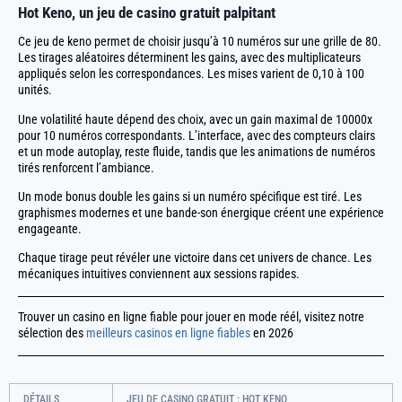
Hot Keno, un
jeu de casino gratuit
palpitant
Ce jeu de keno permet de choisir jusqu’à 10 numéros sur une grille de 80.
Les tirages aléatoires déterminent les gains, avec des multiplicateurs
appliqués selon les correspondances. Les mises varient de 0,10 à 100
unités.
Une volatilité haute dépend des choix, avec un gain maximal de 10000x
pour 10 numéros correspondants. L’interface, avec des compteurs clairs
et un mode autoplay, reste fluide, tandis que les animations de numéros
tirés renforcent l’ambiance.
Un mode bonus double les gains si un numéro spécifique est tiré. Les
graphismes modernes et une bande-son énergique créent une expérience
engageante.
Chaque tirage peut révéler une victoire dans cet univers de chance. Les
mécaniques intuitives conviennent aux sessions rapides.
Trouver un casino en ligne fiable pour jouer en mode réél, visitez notre
sélection des
meilleurs casinos en ligne fiables
en 2026
DÉTAILS
JEU DE CASINO GRATUIT : HOT KENO