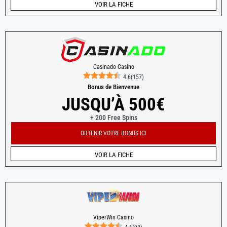
VOIR LA FICHE
Casinado Casino
4.6
(
157
)
Bonus de Bienvenue
JUSQU’À 500€
+ 200 Free Spins
OBTENIR VOTRE BONUS ICI
VOIR LA FICHE
ViperWin Casino