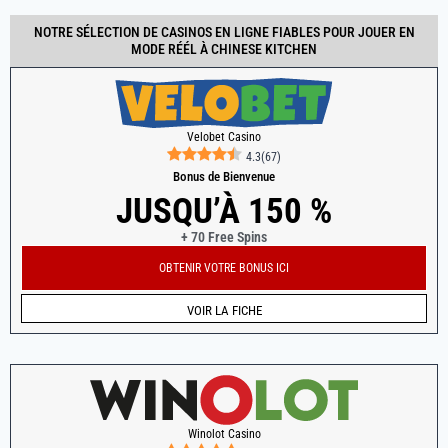
NOTRE SÉLECTION DE CASINOS EN LIGNE FIABLES POUR JOUER EN
MODE RÉÉL À CHINESE KITCHEN
Velobet Casino
4.3
(
67
)
Bonus de Bienvenue
JUSQU’À 150 %
+ 70 Free Spins
OBTENIR VOTRE BONUS ICI
VOIR LA FICHE
Winolot Casino