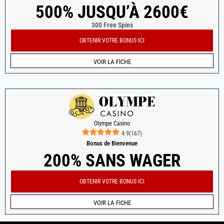
500% JUSQU’À 2600€
300 Free Spins
OBTENIR VOTRE BONUS ICI
VOIR LA FICHE
Olympe Casino
4.9
(
167
)
Bonus de Bienvenue
200% SANS WAGER
OBTENIR VOTRE BONUS ICI
VOIR LA FICHE