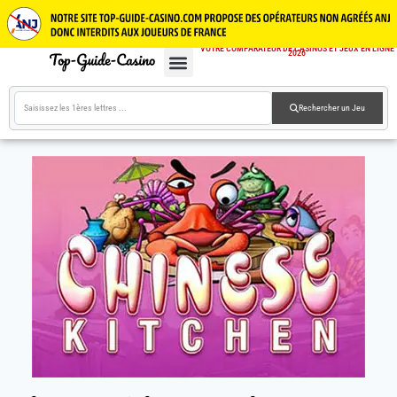
VOTRE COMPARATEUR DE CASINOS ET JEUX EN LIGNE
2026
CASINOS EN LIGNE
JEUX GRATUITS
GUIDE CASINOS
Rechercher un Jeu