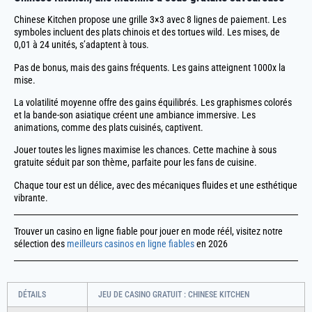
Chinese Kitchen propose une grille 3×3 avec 8 lignes de paiement. Les
symboles incluent des plats chinois et des tortues wild. Les mises, de
0,01 à 24 unités, s’adaptent à tous.
Pas de bonus, mais des gains fréquents. Les gains atteignent 1000x la
mise.
La volatilité moyenne offre des gains équilibrés. Les graphismes colorés
et la bande-son asiatique créent une ambiance immersive. Les
animations, comme des plats cuisinés, captivent.
Jouer toutes les lignes maximise les chances. Cette machine à sous
gratuite séduit par son thème, parfaite pour les fans de cuisine.
Chaque tour est un délice, avec des mécaniques fluides et une esthétique
vibrante.
Trouver un casino en ligne fiable pour jouer en mode réél, visitez notre
sélection des
meilleurs casinos en ligne fiables
en 2026
DÉTAILS
JEU DE CASINO GRATUIT : CHINESE KITCHEN