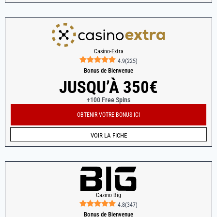
Casino-Extra
4.9
(
225
)
Bonus de Bienvenue
JUSQU’À 350€
+100 Free Spins
OBTENIR VOTRE BONUS ICI
VOIR LA FICHE
Cazino Big
4.8
(
347
)
Bonus de Bienvenue