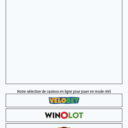
Notre sélection de casinos en ligne pour jouer en mode réél