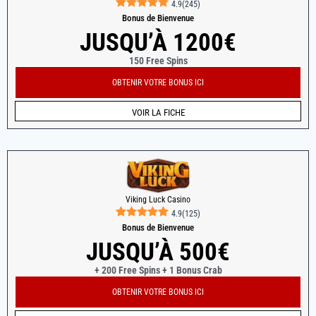
4.9
(
245
)
Bonus de Bienvenue
JUSQU’À 1200€
150 Free Spins
OBTENIR VOTRE BONUS ICI
VOIR LA FICHE
Viking Luck Casino
4.9
(
125
)
Bonus de Bienvenue
JUSQU’À 500€
+ 200 Free Spins + 1 Bonus Crab
OBTENIR VOTRE BONUS ICI