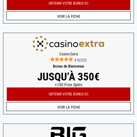
OBTENIR VOTRE BONUS ICI
VOIR LA FICHE
Casino-Extra
4.9
(
225
)
Bonus de Bienvenue
JUSQU’À 350€
+100 Free Spins
OBTENIR VOTRE BONUS ICI
VOIR LA FICHE