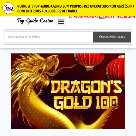
VOTRE COMPARATEUR DE CASINOS ET JEUX EN LIGNE
2026
CASINOS EN LIGNE
JEUX GRATUITS
GUIDE CASINOS
Rechercher un Jeu