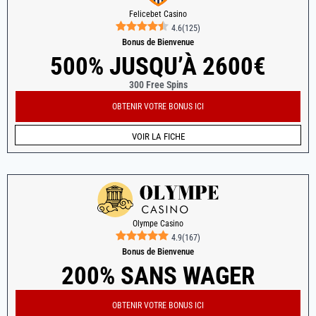
Felicebet Casino
4.6
(
125
)
Bonus de Bienvenue
500% JUSQU’À 2600€
300 Free Spins
OBTENIR VOTRE BONUS ICI
VOIR LA FICHE
Olympe Casino
4.9
(
167
)
Bonus de Bienvenue
200% SANS WAGER
OBTENIR VOTRE BONUS ICI