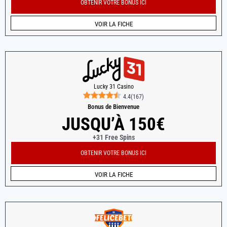
OBTENIR VOTRE BONUS ICI
VOIR LA FICHE
Lucky 31 Casino
4.4
(
167
)
Bonus de Bienvenue
JUSQU’À 150€
+31 Free Spins
OBTENIR VOTRE BONUS ICI
VOIR LA FICHE