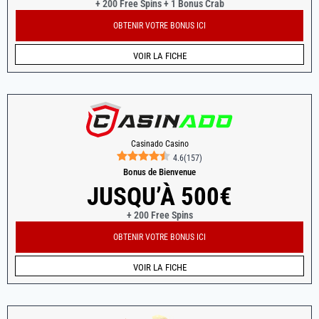
+ 200 Free Spins + 1 Bonus Crab
OBTENIR VOTRE BONUS ICI
VOIR LA FICHE
Casinado Casino
4.6
(
157
)
Bonus de Bienvenue
JUSQU’À 500€
+ 200 Free Spins
OBTENIR VOTRE BONUS ICI
VOIR LA FICHE