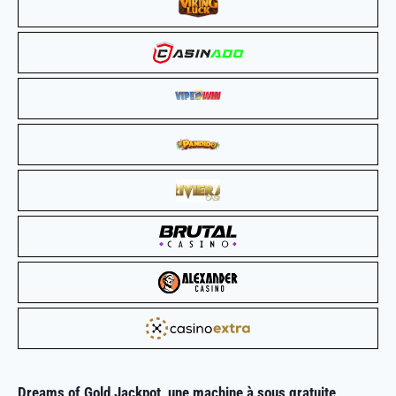
Dreams of Gold Jackpot, une
machine à sous gratuite