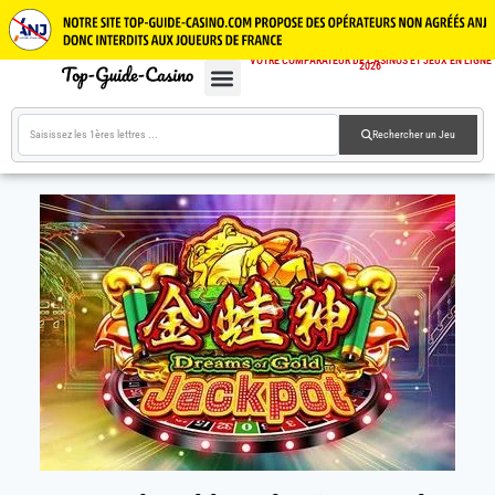
VOTRE COMPARATEUR DE CASINOS ET JEUX EN LIGNE
2026
CASINOS EN LIGNE
JEUX GRATUITS
GUIDE CASINOS
Rechercher un Jeu