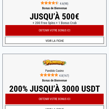
4.6
(
98
)
Bonus de Bienvenue
JUSQU’À 500€
+ 200 Free Spins + 1 Bonus Crab
OBTENIR VOTRE BONUS ICI
VOIR LA FICHE
Pandido Casino
4.8
(
167
)
Bonus de Bienvenue
200% JUSQU’À 3000 USDT
OBTENIR VOTRE BONUS ICI