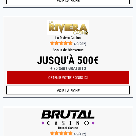
VOIR LA FICHE
La Riviera Casino
4.9
(
202
)
Bonus de Bienvenue
JUSQU’À 500€
+ 75 tours GRATUITS
OBTENIR VOTRE BONUS ICI
VOIR LA FICHE
Brutal Casino
4.9
(
432
)