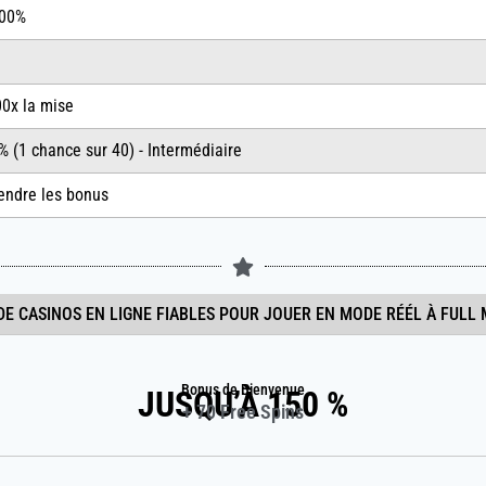
.00%
0x la mise
% (1 chance sur 40) - Intermédiaire
endre les bonus
DE CASINOS EN LIGNE FIABLES POUR JOUER EN MODE RÉÉL À FULL
Bonus de Bienvenue
JUSQU’À 150 %
+ 70 Free Spins