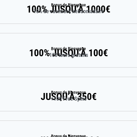
Bonus de Bienvenue
100% JUSQU’À 1000€
10% de cashback hebdomadaire
Bonus de Bienvenue
100% JUSQU’À 100€
100 tours gratuits
Bonus de Bienvenue
JUSQU’À 350€
+100 Free Spins
Bonus de Bienvenue