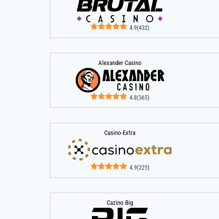
4.9
(
432
)
Alexander Casino
4.8
(
365
)
Casino-Extra
4.9
(
225
)
Cazino Big