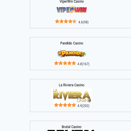
ViperWin Casino
4.6
(
98
)
Pandido Casino
4.8
(
167
)
La Riviera Casino
4.9
(
202
)
Brutal Casino