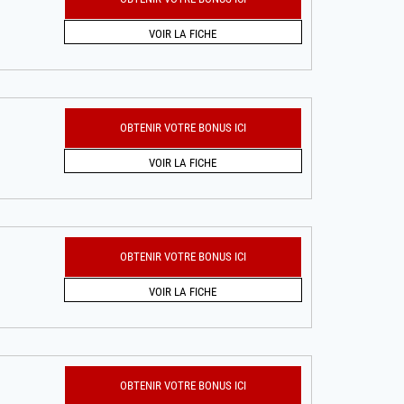
VOIR LA FICHE
OBTENIR VOTRE BONUS ICI
VOIR LA FICHE
OBTENIR VOTRE BONUS ICI
VOIR LA FICHE
OBTENIR VOTRE BONUS ICI