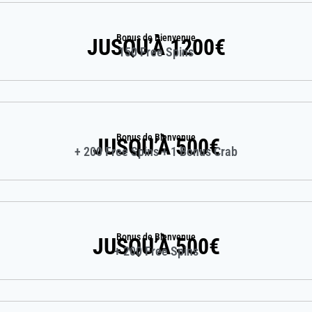
Bonus de Bienvenue
JUSQU’À 1200€
150 Free Spins
Bonus de Bienvenue
JUSQU’À 500€
+ 200 Free Spins + 1 Bonus Crab
Bonus de Bienvenue
JUSQU’À 500€
+ 200 Free Spins