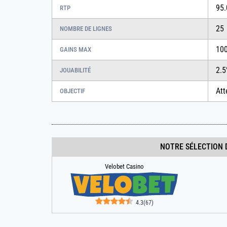
95
RTP
25
NOMBRE DE LIGNES
100
GAINS MAX
2.5
JOUABILITÉ
Att
OBJECTIF
NOTRE SÉLECTION 
Velobet Casino
4.3
(
67
)