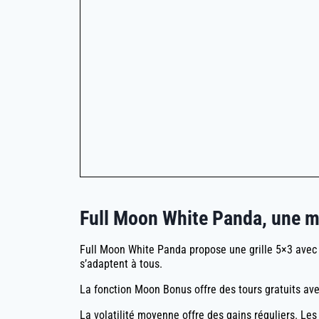
Full Moon White Panda, une
m
Full Moon White Panda propose une grille 5×3 avec 2
s’adaptent à tous.
La fonction Moon Bonus offre des tours gratuits ave
La volatilité moyenne offre des gains réguliers. 