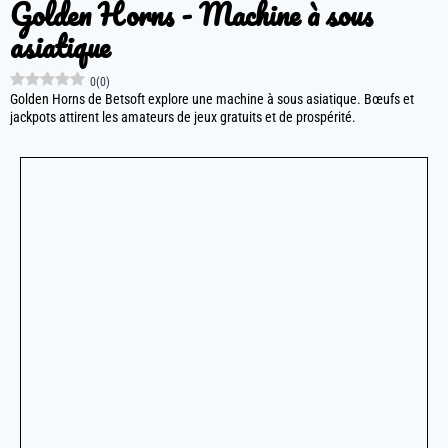
Golden Horns - Machine à sous
asiatique
0
(
0
)
Golden Horns de Betsoft explore une machine à sous asiatique. Bœufs et
jackpots attirent les amateurs de jeux gratuits et de prospérité.