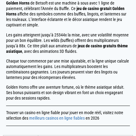
Golden Horns
de Betsoft est une machine à sous avec 1 ligne de
paiement, célébrant l’Année du Buffle. Ce
jeu de casino gratuit Golden
Horns
affiche des symboles comme des buffles, lingots, et lanternes sur
les rouleaux. L’interface éclatante et le décor asiatique rendent le jeu
captivant et simple.
Les gains atteignent jusqu’à 25344x la mise, avec une volatilité moyenne
pour un bon équilibre. Les wilds (buffles) offrent des multiplicateurs
jusqu’à 88x. Ce titre plaît aux amateurs de
jeux de casino gratuits thème
asiatique
, avec des animations 3D fluides.
Chaque tour commence par une mise ajustable, et la ligne unique calcule
automatiquement les gains. Les multiplicateurs boostent les
combinaisons gagnantes. Les joueurs peuvent viser des lingots ou
lanternes pour des récompenses élevées.
Golden Horns offre une aventure fortune, où le thème asiatique séduit.
Ses bonus puissants et son design vibrant en font un choix engageant
pour des sessions rapides.
Trouver un casino en ligne fiable pour jouer en mode réél, visitez notre
sélection des
meilleurs casinos en ligne fiables
en 2026