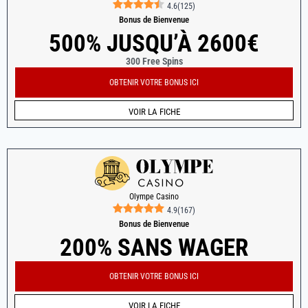
4.6
(
125
)
Bonus de Bienvenue
500% JUSQU’À 2600€
300 Free Spins
OBTENIR VOTRE BONUS ICI
VOIR LA FICHE
Olympe Casino
4.9
(
167
)
Bonus de Bienvenue
200% SANS WAGER
OBTENIR VOTRE BONUS ICI
VOIR LA FICHE