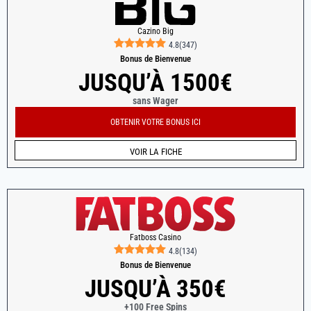
Cazino Big
4.8
(
347
)
Bonus de Bienvenue
JUSQU’À 1500€
sans Wager
OBTENIR VOTRE BONUS ICI
VOIR LA FICHE
Fatboss Casino
4.8
(
134
)
Bonus de Bienvenue
JUSQU’À 350€
+100 Free Spins