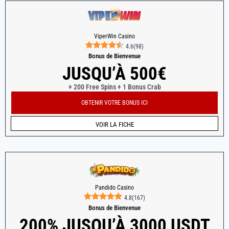
ViperWin Casino
4.6
(
98
)
Bonus de Bienvenue
JUSQU’À 500€
+ 200 Free Spins + 1 Bonus Crab
OBTENIR VOTRE BONUS ICI
VOIR LA FICHE
Pandido Casino
4.8
(
167
)
Bonus de Bienvenue
200% JUSQU’À 3000 USDT