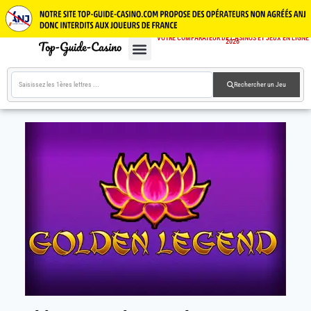
VOTRE COMPARATEUR DE CASINOS ET JEUX EN LIGNE
2026
CASINOS EN LIGNE
JEUX GRATUITS
GUIDE CASINOS
Rechercher un Jeu