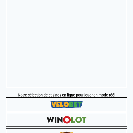
Notre sélection de casinos en ligne pour jouer en mode réél