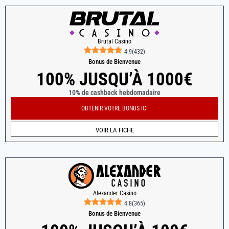
Brutal Casino
4.9
(
432
)
Bonus de Bienvenue
100% JUSQU’À 1000€
10% de cashback hebdomadaire
OBTENIR VOTRE BONUS ICI
VOIR LA FICHE
Alexander Casino
4.8
(
365
)
Bonus de Bienvenue