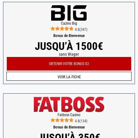
Cazino Big
4.8
(
347
)
Bonus de Bienvenue
JUSQU’À 1500€
sans Wager
OBTENIR VOTRE BONUS ICI
VOIR LA FICHE
Fatboss Casino
4.8
(
134
)
Bonus de Bienvenue
JUSQU’À 350€