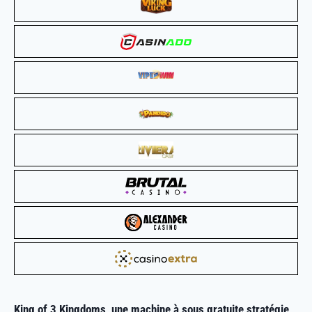
King of 3 Kingdoms, une
machine à sous gratuite
stratégie