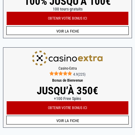
100% JUSQU’À 100€
100 tours gratuits
OBTENIR VOTRE BONUS ICI
VOIR LA FICHE
Casino-Extra
4.9
(
225
)
Bonus de Bienvenue
JUSQU’À 350€
+100 Free Spins
OBTENIR VOTRE BONUS ICI
VOIR LA FICHE