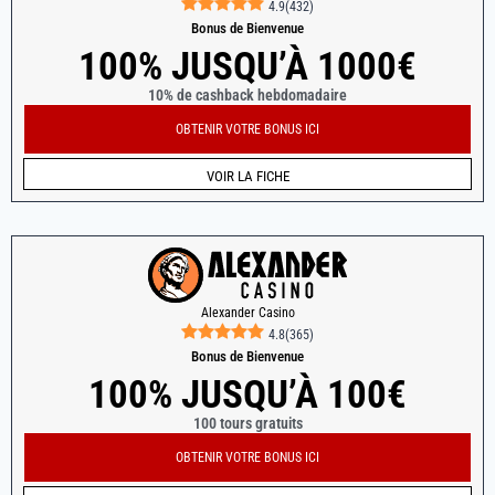
4.9
(
432
)
Bonus de Bienvenue
100% JUSQU’À 1000€
10% de cashback hebdomadaire
OBTENIR VOTRE BONUS ICI
VOIR LA FICHE
Alexander Casino
4.8
(
365
)
Bonus de Bienvenue
100% JUSQU’À 100€
100 tours gratuits
OBTENIR VOTRE BONUS ICI