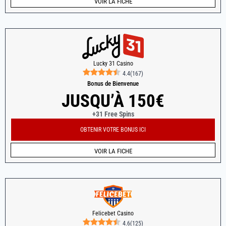
VOIR LA FICHE
Lucky 31 Casino
4.4
(
167
)
Bonus de Bienvenue
JUSQU’À 150€
+31 Free Spins
OBTENIR VOTRE BONUS ICI
VOIR LA FICHE
Felicebet Casino
4.6
(
125
)