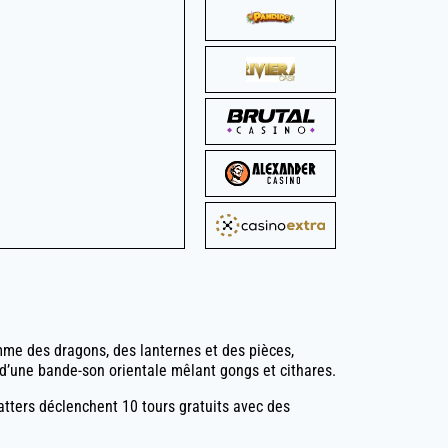
mme des dragons, des lanternes et des pièces,
’une bande-son orientale mêlant gongs et cithares.
atters déclenchent 10 tours gratuits avec des