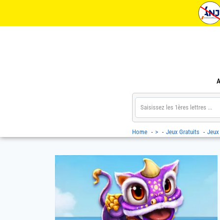
Home
>
Jeux Gratuits
Jeux