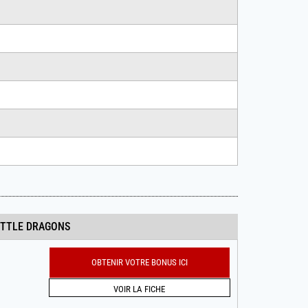
LITTLE DRAGONS
OBTENIR VOTRE BONUS ICI
VOIR LA FICHE