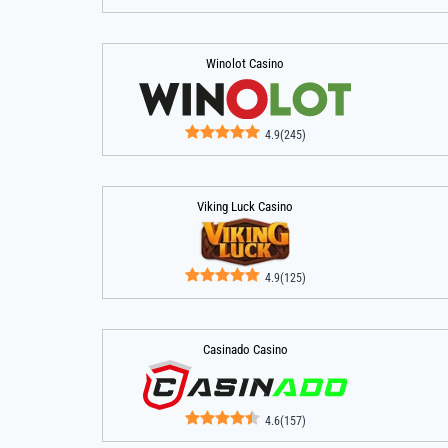
Winolot Casino
4.9
(
245
)
Viking Luck Casino
4.9
(
125
)
Casinado Casino
4.6
(
157
)