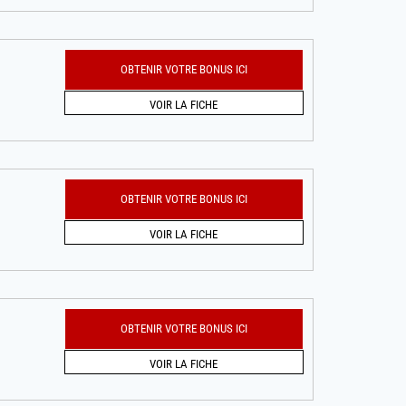
OBTENIR VOTRE BONUS ICI
VOIR LA FICHE
OBTENIR VOTRE BONUS ICI
VOIR LA FICHE
OBTENIR VOTRE BONUS ICI
VOIR LA FICHE