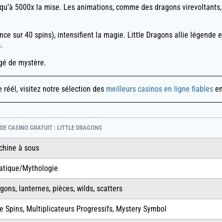
usqu’à 5000x la mise. Les animations, comme des dragons virevoltants, 
ce sur 40 spins), intensifient la magie. Little Dragons allie légende e
.
rgé de mystère.
 réél, visitez notre sélection des
meilleurs casinos en ligne fiables
en
 DE CASINO GRATUIT : LITTLE DRAGONS
hine à sous
atique/Mythologie
gons, lanternes, pièces, wilds, scatters
e Spins, Multiplicateurs Progressifs, Mystery Symbol