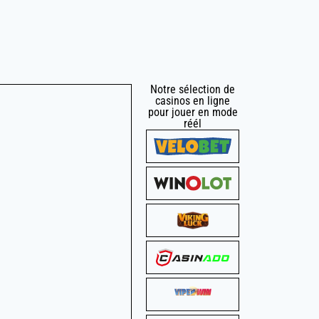
Notre sélection de
casinos en ligne
pour jouer en mode
réél