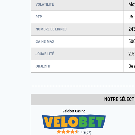
Mo
VOLATILITÉ
95
RTP
24
NOMBRE DE LIGNES
500
GAINS MAX
2.5
JOUABILITÉ
Des
OBJECTIF
NOTRE SÉLECTI
Velobet Casino
4.3
(
67
)