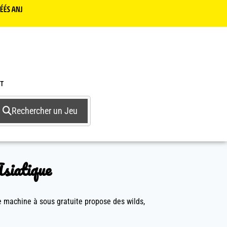
T
Rechercher un Jeu
siatique
e machine à sous gratuite propose des wilds,