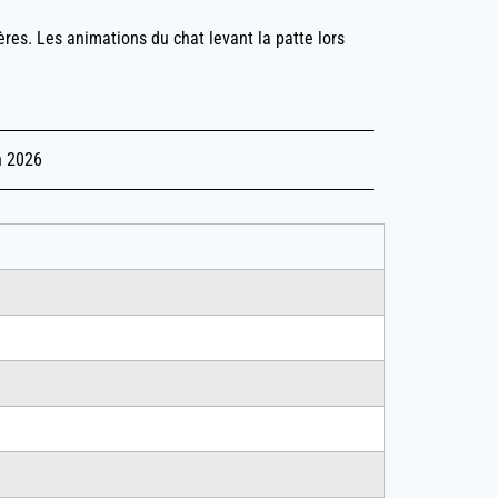
es. Les animations du chat levant la patte lors
 2026