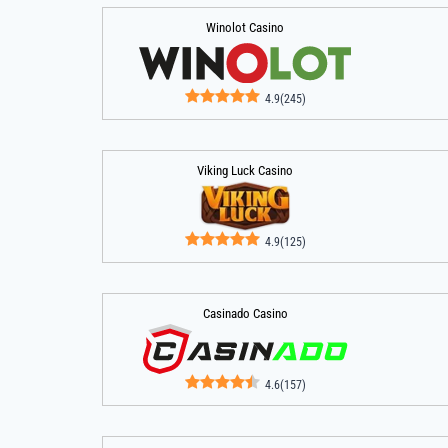
Winolot Casino
4.9
(
245
)
Viking Luck Casino
4.9
(
125
)
Casinado Casino
4.6
(
157
)