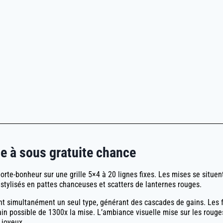
e à sous gratuite
chance
porte-bonheur sur une grille 5×4 à 20 lignes fixes. Les mises se situen
 stylisés en pattes chanceuses et scatters de lanternes rouges.
 simultanément un seul type, générant des cascades de gains. Les fre
in possible de 1300x la mise. L’ambiance visuelle mise sur les rouges
 joyeux.