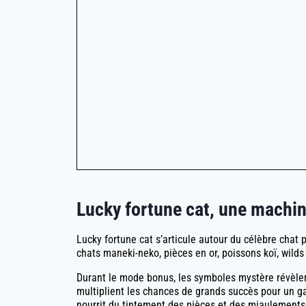
Lucky fortune cat, une
machin
Lucky fortune cat s’articule autour du célèbre chat 
chats maneki-neko, pièces en or, poissons koï, wilds
Durant le mode bonus, les symboles mystère révèlent
multiplient les chances de grands succès pour un ga
nourrit du tintement des pièces et des miaulements