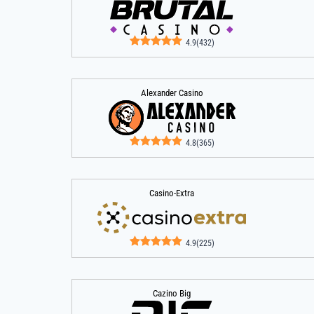
4.9
(
432
)
Alexander Casino
4.8
(
365
)
Casino-Extra
4.9
(
225
)
Cazino Big