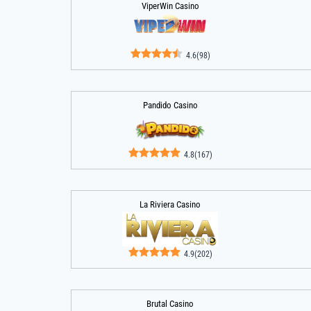
ViperWin Casino
4.6
(
98
)
Pandido Casino
4.8
(
167
)
La Riviera Casino
4.9
(
202
)
Brutal Casino