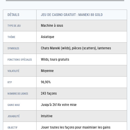
DÉTAILS
JEU DE CASINO GRATUIT : MANEKI 88 GOLD
Machine à sous
TYPE DE JEU
Asiatique
THÈME
Chats Maneki (wilds), pièces (scatters), lanternes
SYMBOLES
Wilds, tours gratuits
FONCTIONS SPÉCIALES
Moyenne
VOLATILITÉ
96,90%
RTP
243 façons
NOMBRE DE LIGNES
Jusqu’à 2614x votre mise
GAINS MAX
Intuitive
JOUABILITÉ
Jouer toutes les façons pour maximiser les gains
OBJECTIF