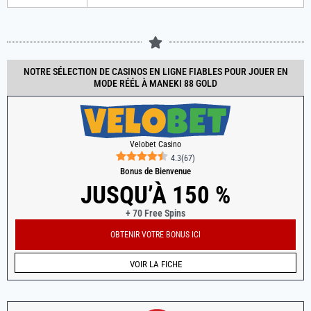
NOTRE SÉLECTION DE CASINOS EN LIGNE FIABLES POUR JOUER EN
MODE RÉÉL À MANEKI 88 GOLD
Velobet Casino
4.3
(
67
)
Bonus de Bienvenue
JUSQU’À 150 %
+ 70 Free Spins
OBTENIR VOTRE BONUS ICI
VOIR LA FICHE