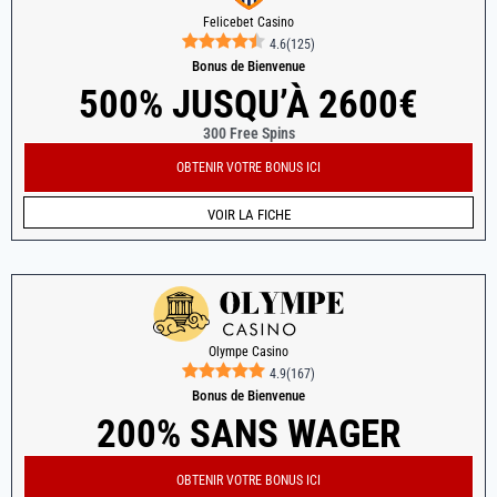
Felicebet Casino
4.6
(
125
)
Bonus de Bienvenue
500% JUSQU’À 2600€
300 Free Spins
OBTENIR VOTRE BONUS ICI
VOIR LA FICHE
Olympe Casino
4.9
(
167
)
Bonus de Bienvenue
200% SANS WAGER
OBTENIR VOTRE BONUS ICI