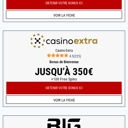
OBTENIR VOTRE BONUS ICI
VOIR LA FICHE
Casino-Extra
4.9
(
225
)
Bonus de Bienvenue
JUSQU’À 350€
+100 Free Spins
OBTENIR VOTRE BONUS ICI
VOIR LA FICHE