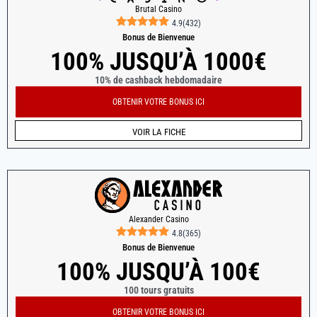
Brutal Casino
4.9
(
432
)
Bonus de Bienvenue
100% JUSQU’À 1000€
10% de cashback hebdomadaire
OBTENIR VOTRE BONUS ICI
VOIR LA FICHE
Alexander Casino
4.8
(
365
)
Bonus de Bienvenue
100% JUSQU’À 100€
100 tours gratuits
OBTENIR VOTRE BONUS ICI