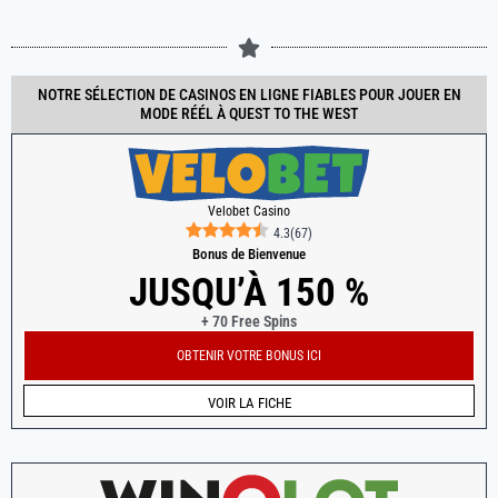
NOTRE SÉLECTION DE CASINOS EN LIGNE FIABLES POUR JOUER EN
MODE RÉÉL À QUEST TO THE WEST
Velobet Casino
4.3
(
67
)
Bonus de Bienvenue
JUSQU’À 150 %
+ 70 Free Spins
OBTENIR VOTRE BONUS ICI
VOIR LA FICHE