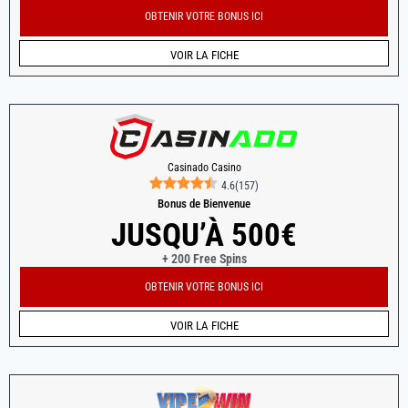
OBTENIR VOTRE BONUS ICI
VOIR LA FICHE
Casinado Casino
4.6
(
157
)
Bonus de Bienvenue
JUSQU’À 500€
+ 200 Free Spins
OBTENIR VOTRE BONUS ICI
VOIR LA FICHE