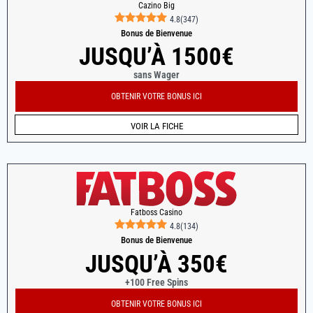
Cazino Big
4.8
(
347
)
Bonus de Bienvenue
JUSQU’À 1500€
sans Wager
OBTENIR VOTRE BONUS ICI
VOIR LA FICHE
Fatboss Casino
4.8
(
134
)
Bonus de Bienvenue
JUSQU’À 350€
+100 Free Spins
OBTENIR VOTRE BONUS ICI