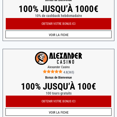
100% JUSQU’À 1000€
10% de cashback hebdomadaire
OBTENIR VOTRE BONUS ICI
VOIR LA FICHE
Alexander Casino
4.8
(
365
)
Bonus de Bienvenue
100% JUSQU’À 100€
100 tours gratuits
OBTENIR VOTRE BONUS ICI
VOIR LA FICHE