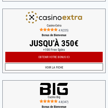
Casino-Extra
4.9
(
225
)
Bonus de Bienvenue
JUSQU’À 350€
+100 Free Spins
OBTENIR VOTRE BONUS ICI
VOIR LA FICHE
Cazino Big
4.8
(
347
)
Bonus de Bienvenue