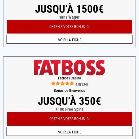
JUSQU’À 1500€
sans Wager
OBTENIR VOTRE BONUS ICI
VOIR LA FICHE
Fatboss Casino
4.8
(
134
)
Bonus de Bienvenue
JUSQU’À 350€
+100 Free Spins
OBTENIR VOTRE BONUS ICI
VOIR LA FICHE