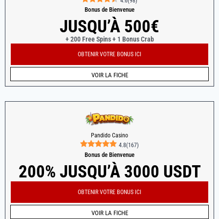
4.6
(
98
)
Bonus de Bienvenue
JUSQU’À 500€
+ 200 Free Spins + 1 Bonus Crab
OBTENIR VOTRE BONUS ICI
VOIR LA FICHE
Pandido Casino
4.8
(
167
)
Bonus de Bienvenue
200% JUSQU’À 3000 USDT
OBTENIR VOTRE BONUS ICI
VOIR LA FICHE