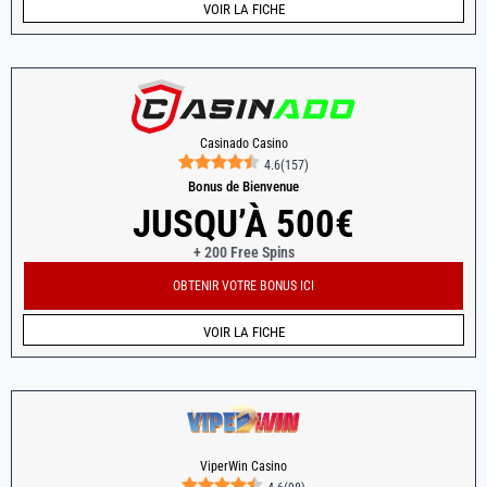
VOIR LA FICHE
Casinado Casino
4.6
(
157
)
Bonus de Bienvenue
JUSQU’À 500€
+ 200 Free Spins
OBTENIR VOTRE BONUS ICI
VOIR LA FICHE
ViperWin Casino