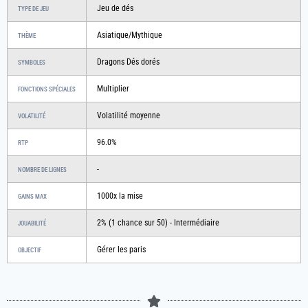
Jeu de dés
TYPE DE JEU
Asiatique/Mythique
THÈME
Dragons Dés dorés
SYMBOLES
Multiplier
FONCTIONS SPÉCIALES
Volatilité moyenne
VOLATILITÉ
96.0%
RTP
-
NOMBRE DE LIGNES
1000x la mise
GAINS MAX
2% (1 chance sur 50) - Intermédiaire
JOUABILITÉ
Gérer les paris
OBJECTIF