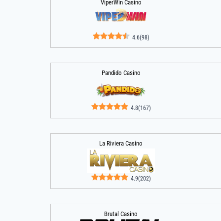
ViperWin Casino
4.6
(
98
)
Pandido Casino
4.8
(
167
)
La Riviera Casino
4.9
(
202
)
Brutal Casino