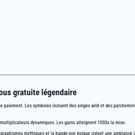
ous gratuite
légendaire
e paiement. Les symboles incluent des singes wild et des parchemins 
c multiplicateurs dynamiques. Les gains atteignent 1000x la mise.
Les graphismes mythiques et la bande-son épique créent une ambianc