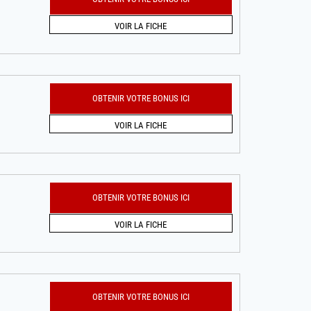
VOIR LA FICHE
OBTENIR VOTRE BONUS ICI
VOIR LA FICHE
OBTENIR VOTRE BONUS ICI
VOIR LA FICHE
OBTENIR VOTRE BONUS ICI