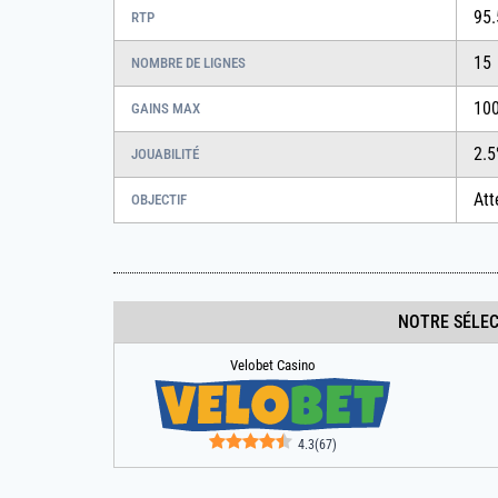
95
RTP
15
NOMBRE DE LIGNES
100
GAINS MAX
2.5
JOUABILITÉ
Att
OBJECTIF
NOTRE SÉLEC
Velobet Casino
4.3
(
67
)