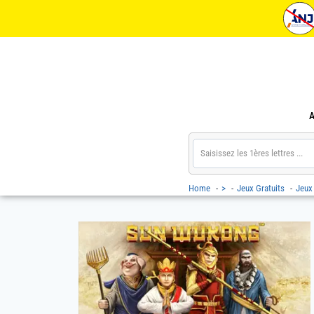
Home
>
Jeux Gratuits
Jeux