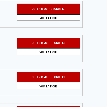
OBTENIR VOTRE BONUS ICI
VOIR LA FICHE
OBTENIR VOTRE BONUS ICI
VOIR LA FICHE
OBTENIR VOTRE BONUS ICI
VOIR LA FICHE