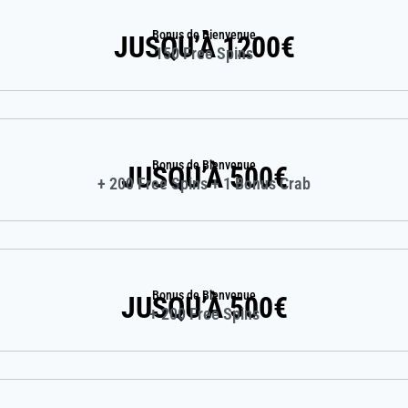
Bonus de Bienvenue
JUSQU’À 1200€
150 Free Spins
Bonus de Bienvenue
JUSQU’À 500€
+ 200 Free Spins + 1 Bonus Crab
Bonus de Bienvenue
JUSQU’À 500€
+ 200 Free Spins