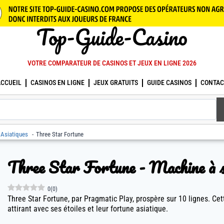
VOTRE COMPARATEUR DE CASINOS ET JEUX EN LIGNE 2026
ACCUEIL
CASINOS EN LIGNE
JEUX GRATUITS
GUIDE CASINOS
CONTAC
 Asiatiques
Three Star Fortune
Three Star Fortune - Machine à s
0
(
0
)
Three Star Fortune, par Pragmatic Play, prospère sur 10 lignes. Cet
attirant avec ses étoiles et leur fortune asiatique.