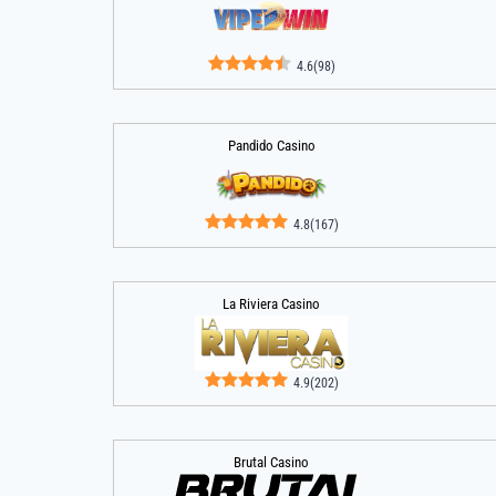
4.6
(
98
)
Pandido Casino
4.8
(
167
)
La Riviera Casino
4.9
(
202
)
Brutal Casino