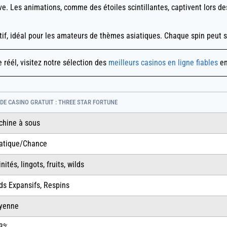
tive. Les animations, comme des étoiles scintillantes, captivent lors d
ratif, idéal pour les amateurs de thèmes asiatiques. Chaque spin peut s
 réél, visitez notre sélection des
meilleurs casinos en ligne fiables
en
 DE CASINO GRATUIT : THREE STAR FORTUNE
hine à sous
atique/Chance
inités, lingots, fruits, wilds
ds Expansifs, Respins
yenne
.3%