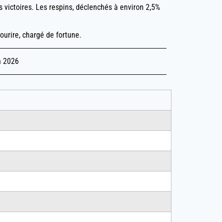
es victoires. Les respins, déclenchés à environ 2,5%
ourire, chargé de fortune.
 2026