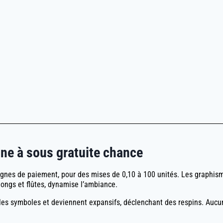
ne à sous gratuite
chance
lignes de paiement, pour des mises de 0,10 à 100 unités. Les graphis
ongs et flûtes, dynamise l’ambiance.
les symboles et deviennent expansifs, déclenchant des respins. Aucun 