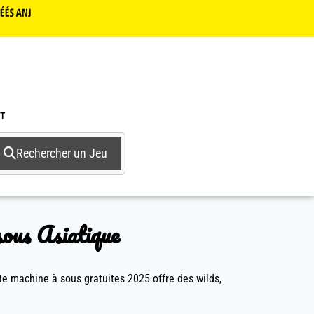
T
Rechercher un Jeu
ous Asiatique
te machine à sous gratuites 2025 offre des wilds,