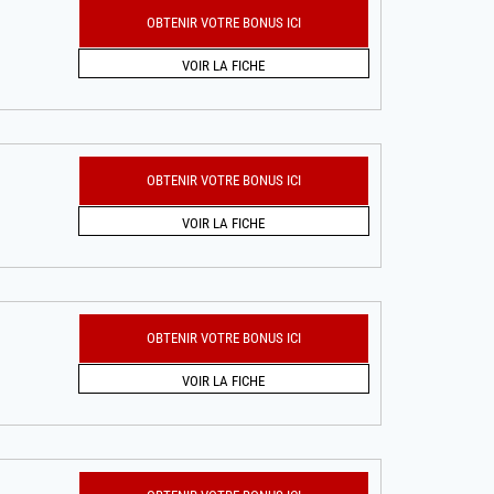
OBTENIR VOTRE BONUS ICI
VOIR LA FICHE
OBTENIR VOTRE BONUS ICI
VOIR LA FICHE
OBTENIR VOTRE BONUS ICI
VOIR LA FICHE