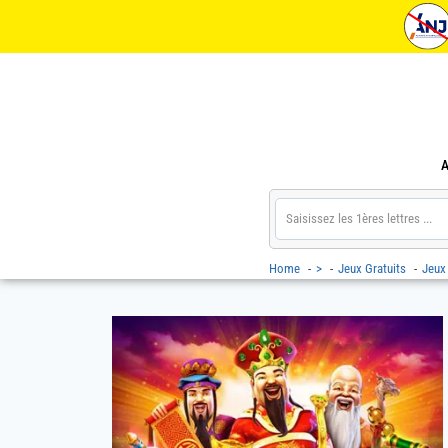
Home
>
Jeux Gratuits
Jeux