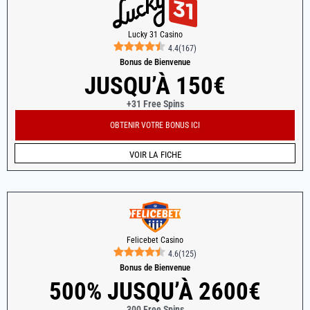
Lucky 31 Casino
4.4
(
167
)
Bonus de Bienvenue
JUSQU’À 150€
+31 Free Spins
OBTENIR VOTRE BONUS ICI
VOIR LA FICHE
Felicebet Casino
4.6
(
125
)
Bonus de Bienvenue
500% JUSQU’À 2600€
300 Free Spins