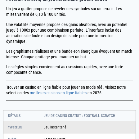
Un jeu à gratter propose de révéler des symboles sur un terrain. Les
mises varient de 0,10 à 100 unités.
Une volatilité moyenne propose des gains aléatoires, avec un potentiel
jusqu’à 1000x pour une combinaison parfaite. L’interface inclut des
animations de foule et un design de stade pour une immersion
dynamique.
Les graphismes réalistes et une bande-son énergique évoquent un match
intense. Chaque grattage peut marquer un but.
Les règles simples conviennent aux sessions rapides, avec une forte
composante chance.
Trouver un casino en ligne fiable pour jouer en mode réél, visitez notre
sélection des
meilleurs casinos en ligne fiables
en 2026
DÉTAILS
JEU DE CASINO GRATUIT : FOOTBALL SCRATCH
Jeu instantané
TYPE DE JEU