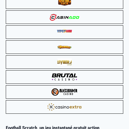
Football Scratch, un
jeu instantané gratuit
action