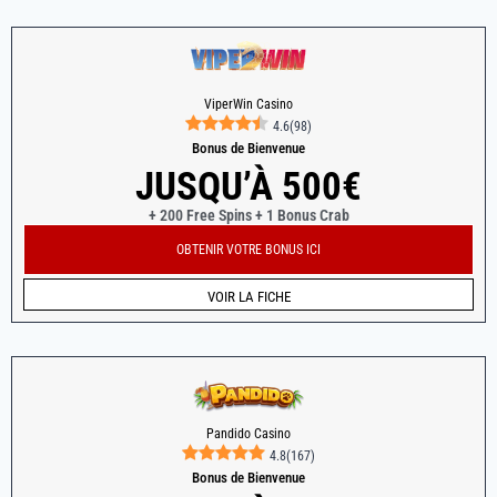
ViperWin Casino
4.6
(
98
)
Bonus de Bienvenue
JUSQU’À 500€
+ 200 Free Spins + 1 Bonus Crab
OBTENIR VOTRE BONUS ICI
VOIR LA FICHE
Pandido Casino
4.8
(
167
)
Bonus de Bienvenue