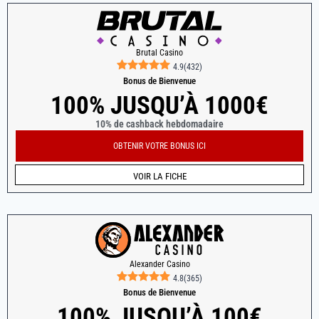
Brutal Casino
4.9
(
432
)
Bonus de Bienvenue
100% JUSQU’À 1000€
10% de cashback hebdomadaire
OBTENIR VOTRE BONUS ICI
VOIR LA FICHE
Alexander Casino
4.8
(
365
)
Bonus de Bienvenue
100% JUSQU’À 100€