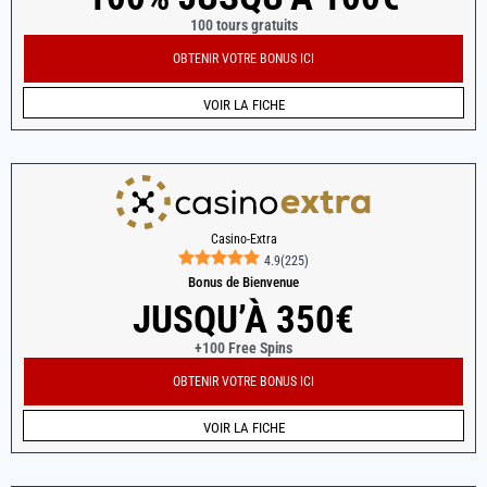
100 tours gratuits
OBTENIR VOTRE BONUS ICI
VOIR LA FICHE
Casino-Extra
4.9
(
225
)
Bonus de Bienvenue
JUSQU’À 350€
+100 Free Spins
OBTENIR VOTRE BONUS ICI
VOIR LA FICHE