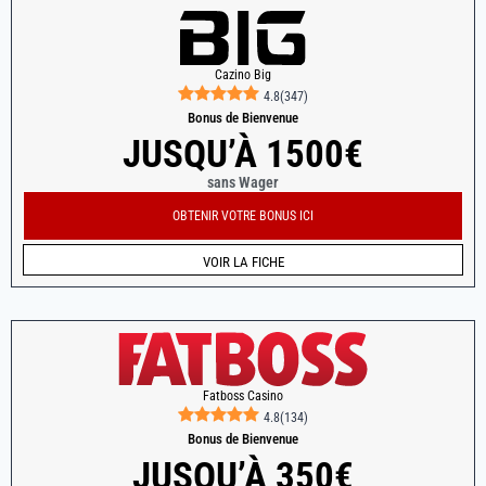
Cazino Big
4.8
(
347
)
Bonus de Bienvenue
JUSQU’À 1500€
sans Wager
OBTENIR VOTRE BONUS ICI
VOIR LA FICHE
Fatboss Casino
4.8
(
134
)
Bonus de Bienvenue
JUSQU’À 350€