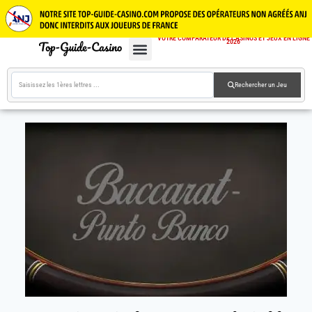
VOTRE COMPARATEUR DE CASINOS ET JEUX EN LIGNE
2026
CASINOS EN LIGNE
JEUX GRATUITS
GUIDE CASINOS
Rechercher un Jeu