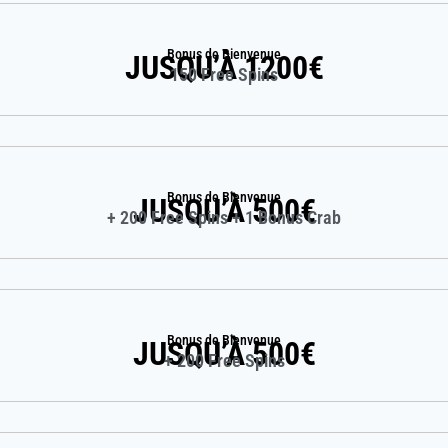
Bonus de Bienvenue
JUSQU’À 1200€
150 Free Spins
Bonus de Bienvenue
JUSQU’À 500€
+ 200 Free Spins + 1 Bonus Crab
Bonus de Bienvenue
JUSQU’À 500€
+ 200 Free Spins