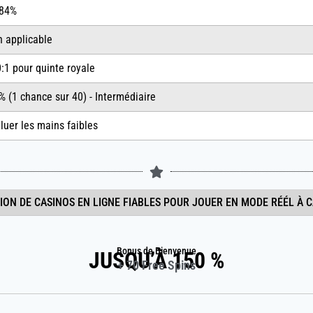
.84%
 applicable
:1 pour quinte royale
% (1 chance sur 40) - Intermédiaire
luer les mains faibles
ION DE CASINOS EN LIGNE FIABLES POUR JOUER EN MODE RÉÉL À 
Bonus de Bienvenue
JUSQU’À 150 %
+ 70 Free Spins