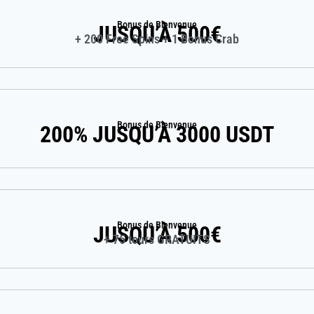
Bonus de Bienvenue
JUSQU’À 500€
+ 200 Free Spins + 1 Bonus Crab
Bonus de Bienvenue
200% JUSQU’À 3000 USDT
Bonus de Bienvenue
JUSQU’À 500€
+ 75 tours GRATUITS