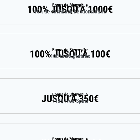
Bonus de Bienvenue
100% JUSQU’À 1000€
10% de cashback hebdomadaire
Bonus de Bienvenue
100% JUSQU’À 100€
100 tours gratuits
Bonus de Bienvenue
JUSQU’À 350€
+100 Free Spins
Bonus de Bienvenue