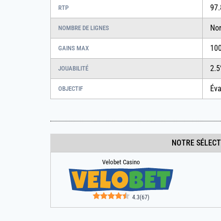
97
RTP
Non
NOMBRE DE LIGNES
100
GAINS MAX
2.5
JOUABILITÉ
Éva
OBJECTIF
NOTRE SÉLECT
Velobet Casino
4.3
(
67
)