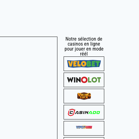
Notre sélection de
casinos en ligne
pour jouer en mode
réél