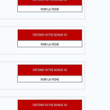
VOIR LA FICHE
OBTENIR VOTRE BONUS ICI
VOIR LA FICHE
OBTENIR VOTRE BONUS ICI
VOIR LA FICHE
OBTENIR VOTRE BONUS ICI