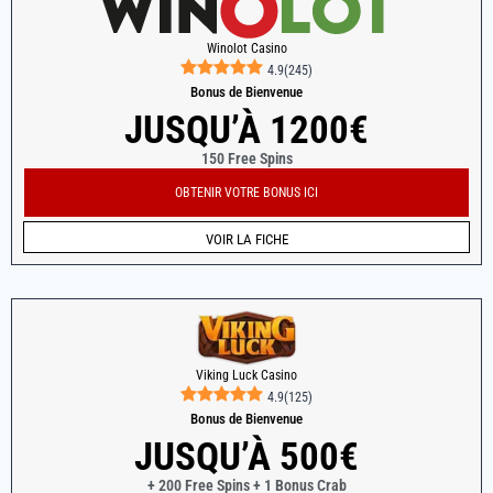
Winolot Casino
4.9
(
245
)
Bonus de Bienvenue
JUSQU’À 1200€
150 Free Spins
OBTENIR VOTRE BONUS ICI
VOIR LA FICHE
Viking Luck Casino
4.9
(
125
)
Bonus de Bienvenue
JUSQU’À 500€
+ 200 Free Spins + 1 Bonus Crab