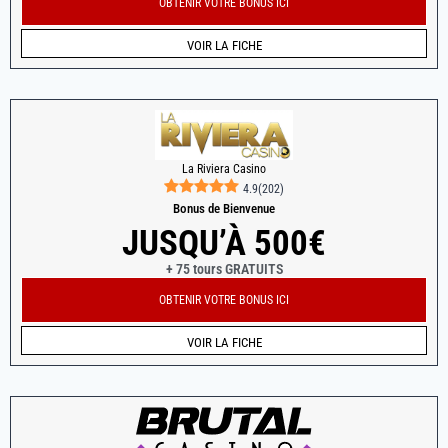
OBTENIR VOTRE BONUS ICI
VOIR LA FICHE
La Riviera Casino
4.9
(
202
)
Bonus de Bienvenue
JUSQU’À 500€
+ 75 tours GRATUITS
OBTENIR VOTRE BONUS ICI
VOIR LA FICHE