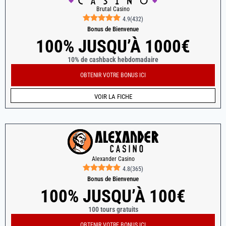
Brutal Casino
4.9
(
432
)
Bonus de Bienvenue
100% JUSQU’À 1000€
10% de cashback hebdomadaire
OBTENIR VOTRE BONUS ICI
VOIR LA FICHE
Alexander Casino
4.8
(
365
)
Bonus de Bienvenue
100% JUSQU’À 100€
100 tours gratuits
OBTENIR VOTRE BONUS ICI