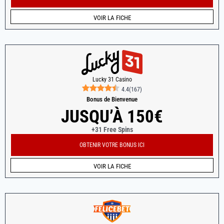
VOIR LA FICHE
Lucky 31 Casino
4.4
(
167
)
Bonus de Bienvenue
JUSQU’À 150€
+31 Free Spins
OBTENIR VOTRE BONUS ICI
VOIR LA FICHE