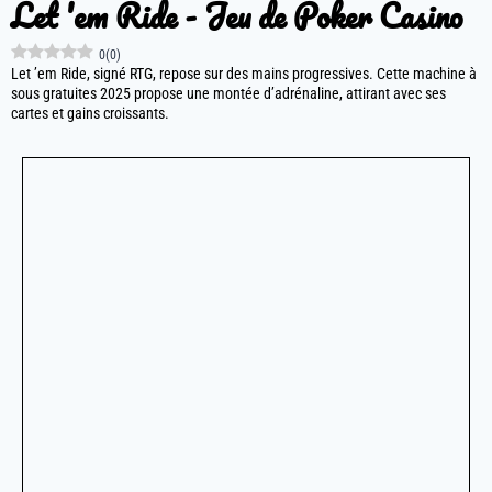
Let 'em Ride - Jeu de Poker Casino
0
(
0
)
Let ’em Ride, signé RTG, repose sur des mains progressives. Cette machine à
sous gratuites 2025 propose une montée d’adrénaline, attirant avec ses
cartes et gains croissants.