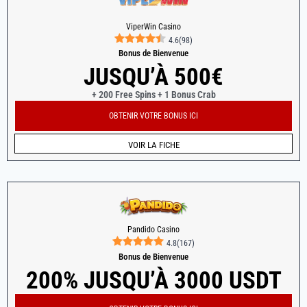
ViperWin Casino
4.6
(
98
)
Bonus de Bienvenue
JUSQU’À 500€
+ 200 Free Spins + 1 Bonus Crab
OBTENIR VOTRE BONUS ICI
VOIR LA FICHE
Pandido Casino
4.8
(
167
)
Bonus de Bienvenue
200% JUSQU’À 3000 USDT