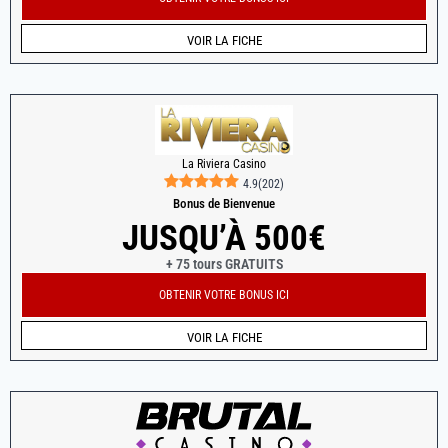
VOIR LA FICHE
La Riviera Casino
4.9
(
202
)
Bonus de Bienvenue
JUSQU’À 500€
+ 75 tours GRATUITS
OBTENIR VOTRE BONUS ICI
VOIR LA FICHE