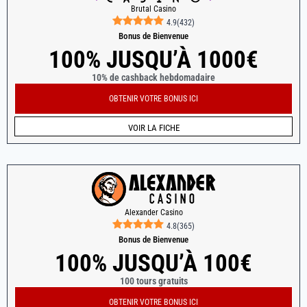
Brutal Casino
4.9
(
432
)
Bonus de Bienvenue
100% JUSQU’À 1000€
10% de cashback hebdomadaire
OBTENIR VOTRE BONUS ICI
VOIR LA FICHE
Alexander Casino
4.8
(
365
)
Bonus de Bienvenue
100% JUSQU’À 100€
100 tours gratuits
OBTENIR VOTRE BONUS ICI