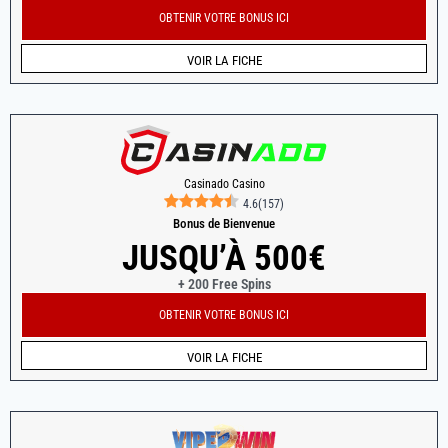
OBTENIR VOTRE BONUS ICI
VOIR LA FICHE
Casinado Casino
4.6
(
157
)
Bonus de Bienvenue
JUSQU’À 500€
+ 200 Free Spins
OBTENIR VOTRE BONUS ICI
VOIR LA FICHE