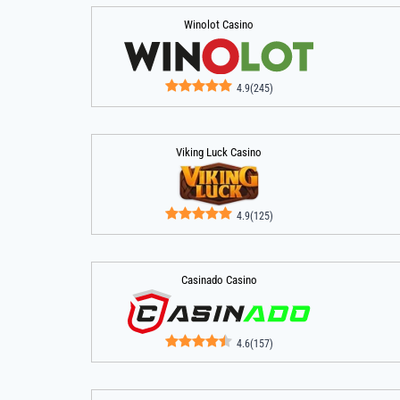
Winolot Casino
4.9
(
245
)
Viking Luck Casino
4.9
(
125
)
Casinado Casino
4.6
(
157
)