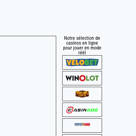
Notre sélection de
casinos en ligne
pour jouer en mode
réél