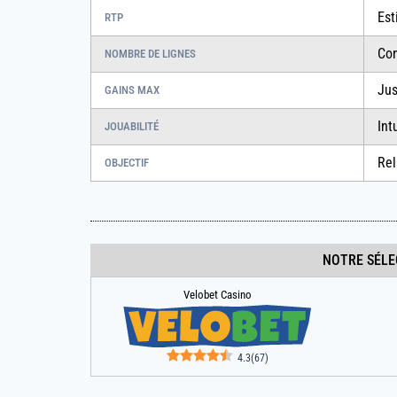
Est
RTP
Co
NOMBRE DE LIGNES
Jus
GAINS MAX
Int
JOUABILITÉ
Rel
OBJECTIF
NOTRE SÉLE
Velobet Casino
4.3
(
67
)