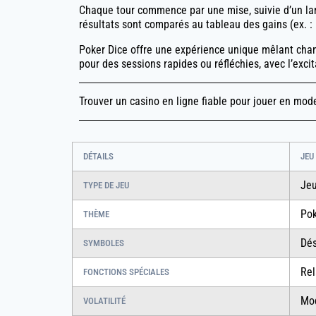
Chaque tour commence par une mise, suivie d’un lan
résultats sont comparés au tableau des gains (ex. : 
Poker Dice offre une expérience unique mêlant chance
pour des sessions rapides ou réfléchies, avec l’exc
Trouver un casino en ligne fiable pour jouer en mode
DÉTAILS
JEU
Jeu
TYPE DE JEU
Po
THÈME
Dés
SYMBOLES
Rel
FONCTIONS SPÉCIALES
Mo
VOLATILITÉ