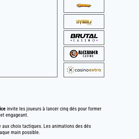
ice
invite les joueurs à lancer cinq dés pour former
f et engageant.
e aux choix tactiques. Les animations des dés
haque main possible.