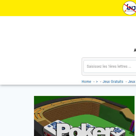
Home
>
Jeux Gratuits
Jeux