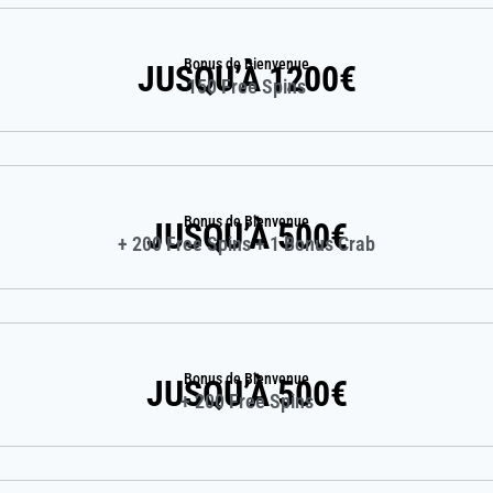
Bonus de Bienvenue
JUSQU’À 1200€
150 Free Spins
Bonus de Bienvenue
JUSQU’À 500€
+ 200 Free Spins + 1 Bonus Crab
Bonus de Bienvenue
JUSQU’À 500€
+ 200 Free Spins