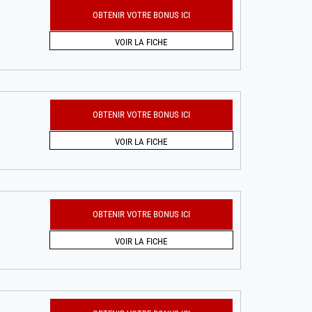
OBTENIR VOTRE BONUS ICI
VOIR LA FICHE
OBTENIR VOTRE BONUS ICI
VOIR LA FICHE
OBTENIR VOTRE BONUS ICI
VOIR LA FICHE