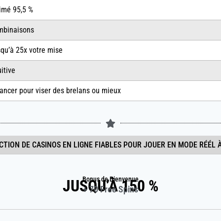
imé 95,5 %
mbinaisons
qu’à 25x votre mise
uitive
ancer pour viser des brelans ou mieux
CTION DE CASINOS EN LIGNE FIABLES POUR JOUER EN MODE RÉÉL À
Bonus de Bienvenue
JUSQU’À 150 %
+ 70 Free Spins