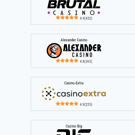
4.9
(
432
)
Alexander Casino
4.8
(
365
)
Casino-Extra
4.9
(
225
)
Cazino Big