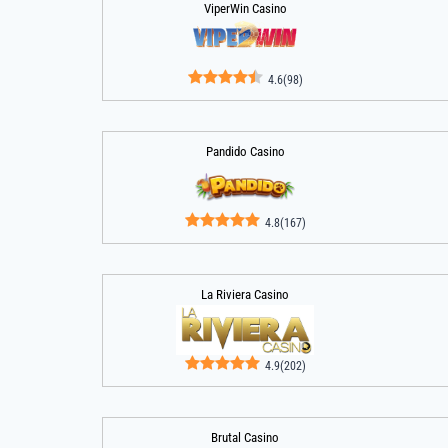
ViperWin Casino
4.6
(
98
)
Pandido Casino
4.8
(
167
)
La Riviera Casino
4.9
(
202
)
Brutal Casino