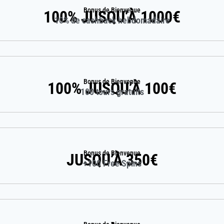
Bonus de Bienvenue
100% JUSQU’À 1000€
10% de cashback hebdomadaire
Bonus de Bienvenue
100% JUSQU’À 100€
100 tours gratuits
Bonus de Bienvenue
JUSQU’À 350€
+100 Free Spins