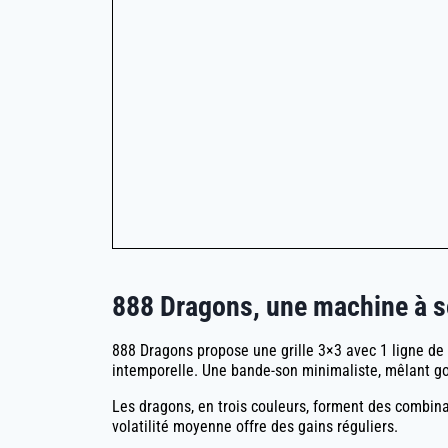
888 Dragons, une
machine à s
888 Dragons propose une grille 3×3 avec 1 ligne de
intemporelle. Une bande-son minimaliste, mêlant go
Les dragons, en trois couleurs, forment des combina
volatilité moyenne offre des gains réguliers.