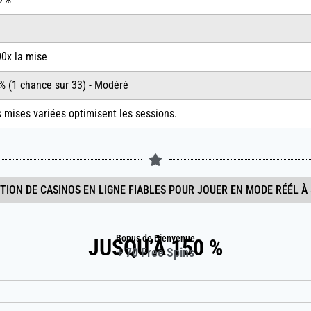
0x la mise
% (1 chance sur 33) - Modéré
 mises variées optimisent les sessions.
TION DE CASINOS EN LIGNE FIABLES POUR JOUER EN MODE RÉÉL À
Bonus de Bienvenue
JUSQU’À 150 %
+ 70 Free Spins