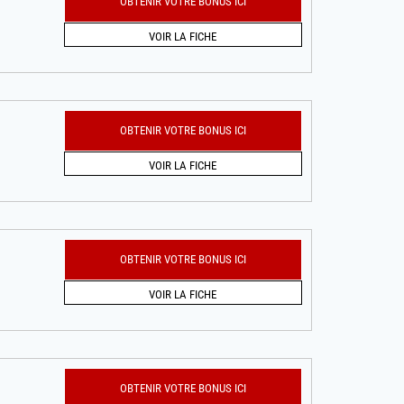
OBTENIR VOTRE BONUS ICI
VOIR LA FICHE
OBTENIR VOTRE BONUS ICI
VOIR LA FICHE
OBTENIR VOTRE BONUS ICI
VOIR LA FICHE
OBTENIR VOTRE BONUS ICI