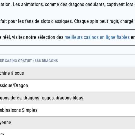
igation. Les animations, comme des dragons ondulants, captivent lors 
arfait pour les fans de slots classiques. Chaque spin peut rugir, charg
 réél, visitez notre sélection des
meilleurs casinos en ligne fiables
en
 DE CASINO GRATUIT : 888 DRAGONS
hine à sous
ssique/Dragon
gons dorés, dragons rouges, dragons bleus
binaisons Simples
yenne
.7%