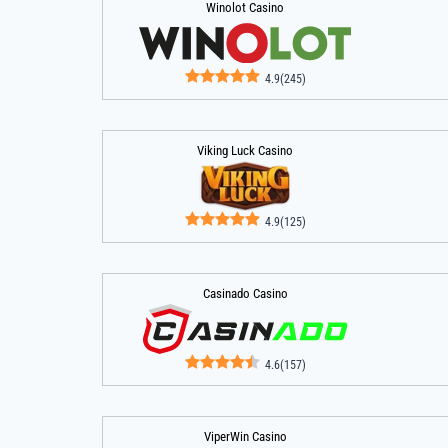
Winolot Casino
4.9
(
245
)
Viking Luck Casino
4.9
(
125
)
Casinado Casino
4.6
(
157
)
ViperWin Casino