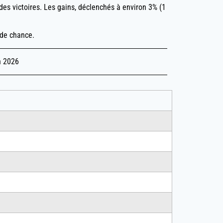
des victoires. Les gains, déclenchés à environ 3% (1
é de chance.
 2026