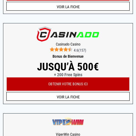
VOIR LA FICHE
Casinado Casino
4.6
(
157
)
Bonus de Bienvenue
JUSQU’À 500€
+ 200 Free Spins
OBTENIR VOTRE BONUS ICI
VOIR LA FICHE
ViperWin Casino