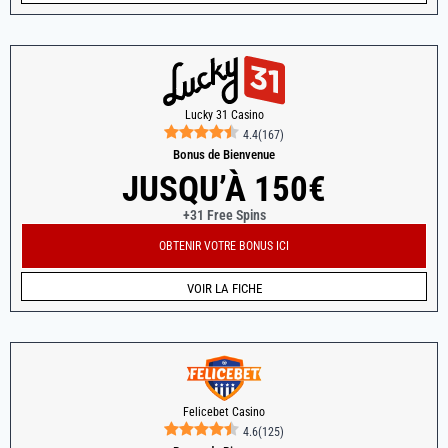
Lucky 31 Casino
4.4
(
167
)
Bonus de Bienvenue
JUSQU’À 150€
+31 Free Spins
OBTENIR VOTRE BONUS ICI
VOIR LA FICHE
Felicebet Casino
4.6
(
125
)