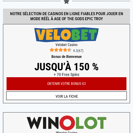
NOTRE SÉLECTION DE CASINOS EN LIGNE FIABLES POUR JOUER EN
MODE RÉÉL À AGE OF THE GODS EPIC TROY
Velobet Casino
4.3
(
67
)
Bonus de Bienvenue
JUSQU’À 150 %
+ 70 Free Spins
OBTENIR VOTRE BONUS ICI
VOIR LA FICHE
Winolot Casino