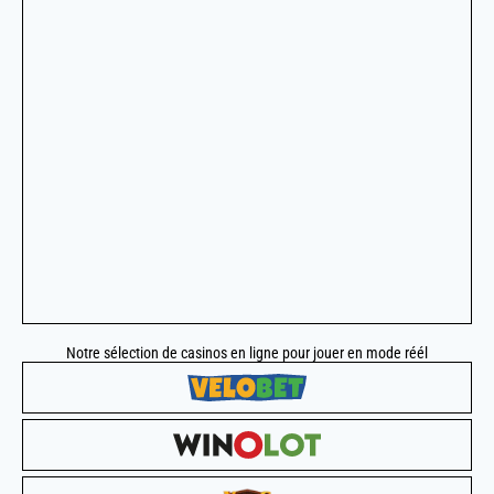
Notre sélection de casinos en ligne pour jouer en mode réél