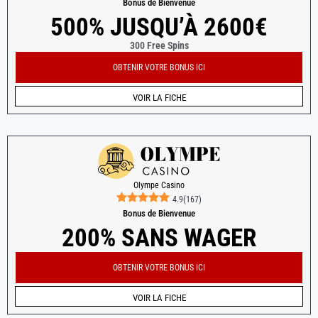
Bonus de Bienvenue
500% JUSQU’À 2600€
300 Free Spins
OBTENIR VOTRE BONUS ICI
VOIR LA FICHE
Olympe Casino
4.9
(
167
)
Bonus de Bienvenue
200% SANS WAGER
OBTENIR VOTRE BONUS ICI
VOIR LA FICHE