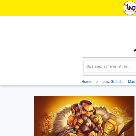
Home
>
Jeux Gratuits
Mach