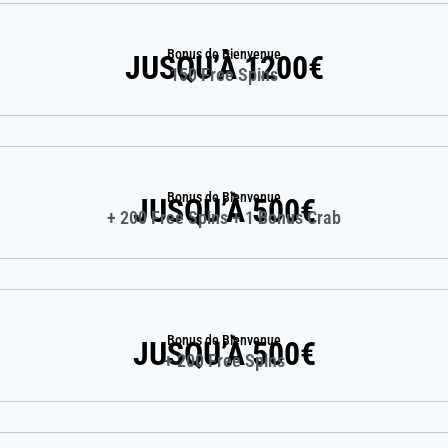
Bonus de Bienvenue
JUSQU’À 1200€
150 Free Spins
Bonus de Bienvenue
JUSQU’À 500€
+ 200 Free Spins + 1 Bonus Crab
Bonus de Bienvenue
JUSQU’À 500€
+ 200 Free Spins