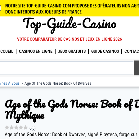
VOTRE COMPARATEUR DE CASINOS ET JEUX EN LIGNE 2026
ACCUEIL
CASINOS EN LIGNE
JEUX GRATUITS
GUIDE CASINOS
CONTAC
ines À Sous
Age Of The Gods Norse: Book Of Dwarves
Age of the Gods Norse: Book of 
Mythique
0
(
0
)
Age of the Gods Norse: Book of Dwarves, signé Playtech, forge sur