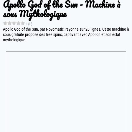
Apollo God of the Sun - Machine à
sous Mythologique
0
(
0
)
Apollo God of the Sun, par Novomatic, rayonne sur 20 lignes. Cette machine à
sous gratuite propose des free spins, captivant avec Apollon et son éclat
mythologique.