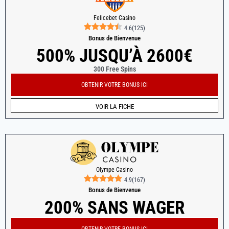
Felicebet Casino
4.6
(
125
)
Bonus de Bienvenue
500% JUSQU’À 2600€
300 Free Spins
OBTENIR VOTRE BONUS ICI
VOIR LA FICHE
Olympe Casino
4.9
(
167
)
Bonus de Bienvenue
200% SANS WAGER
OBTENIR VOTRE BONUS ICI