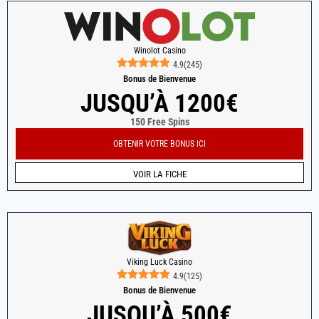
Winolot Casino
4.9
(
245
)
Bonus de Bienvenue
JUSQU’À 1200€
150 Free Spins
OBTENIR VOTRE BONUS ICI
VOIR LA FICHE
Viking Luck Casino
4.9
(
125
)
Bonus de Bienvenue
JUSQU’À 500€