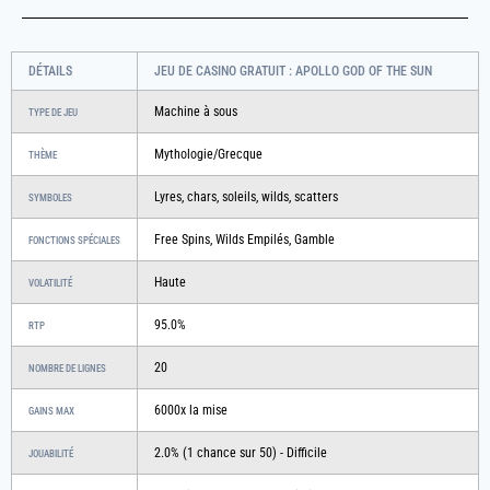
DÉTAILS
JEU DE CASINO GRATUIT : APOLLO GOD OF THE SUN
Machine à sous
TYPE DE JEU
Mythologie/Grecque
THÈME
Lyres, chars, soleils, wilds, scatters
SYMBOLES
Free Spins, Wilds Empilés, Gamble
FONCTIONS SPÉCIALES
Haute
VOLATILITÉ
95.0%
RTP
20
NOMBRE DE LIGNES
6000x la mise
GAINS MAX
2.0% (1 chance sur 50) - Difficile
JOUABILITÉ