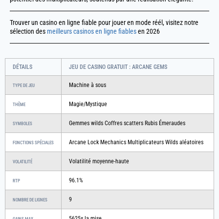
Trouver un casino en ligne fiable pour jouer en mode réél, visitez notre
sélection des
meilleurs casinos en ligne fiables
en 2026
DÉTAILS
JEU DE CASINO GRATUIT : ARCANE GEMS
Machine à sous
TYPE DE JEU
Magie/Mystique
THÈME
Gemmes wilds Coffres scatters Rubis Émeraudes
SYMBOLES
Arcane Lock Mechanics Multiplicateurs Wilds aléatoires
FONCTIONS SPÉCIALES
Volatilité moyenne-haute
VOLATILITÉ
96.1%
RTP
9
NOMBRE DE LIGNES
5625x la mise
GAINS MAX