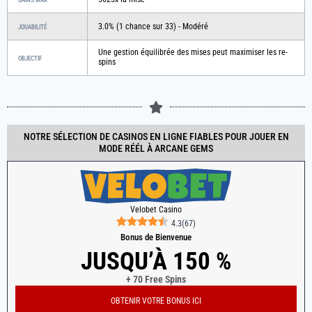
3.0% (1 chance sur 33) - Modéré
JOUABILITÉ
Une gestion équilibrée des mises peut maximiser les re-
OBJECTIF
spins
NOTRE SÉLECTION DE CASINOS EN LIGNE FIABLES POUR JOUER EN
MODE RÉÉL À ARCANE GEMS
Velobet Casino
4.3
(
67
)
Bonus de Bienvenue
JUSQU’À 150 %
+ 70 Free Spins
OBTENIR VOTRE BONUS ICI