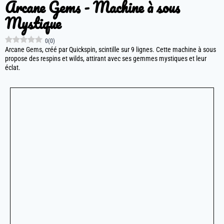
Arcane Gems - Machine à sous
Mystique
0
(
0
)
Arcane Gems, créé par Quickspin, scintille sur 9 lignes. Cette machine à sous
propose des respins et wilds, attirant avec ses gemmes mystiques et leur
éclat.