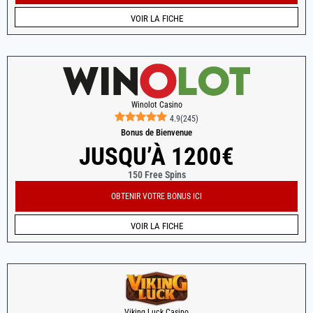
VOIR LA FICHE
Winolot Casino
4.9
(
245
)
Bonus de Bienvenue
JUSQU’À 1200€
150 Free Spins
OBTENIR VOTRE BONUS ICI
VOIR LA FICHE
Viking Luck Casino