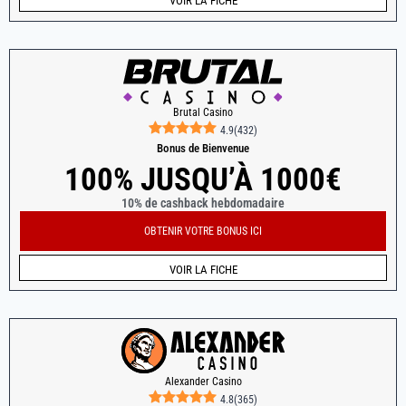
VOIR LA FICHE
Brutal Casino
4.9
(
432
)
Bonus de Bienvenue
100% JUSQU’À 1000€
10% de cashback hebdomadaire
OBTENIR VOTRE BONUS ICI
VOIR LA FICHE
Alexander Casino
4.8
(
365
)