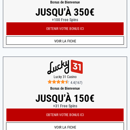
Bonus de Bienvenue
JUSQU’À 350€
+100 Free Spins
OBTENIR VOTRE BONUS ICI
VOIR LA FICHE
Lucky 31 Casino
4.4
(
167
)
Bonus de Bienvenue
JUSQU’À 150€
+31 Free Spins
OBTENIR VOTRE BONUS ICI
VOIR LA FICHE