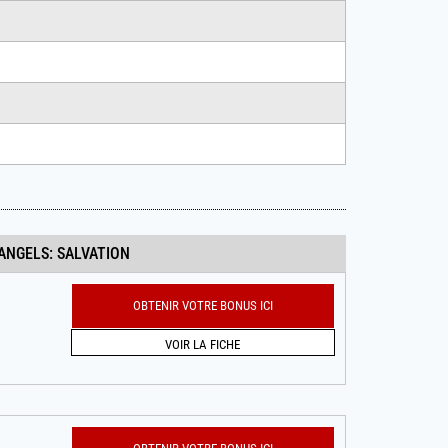
ANGELS: SALVATION
OBTENIR VOTRE BONUS ICI
VOIR LA FICHE