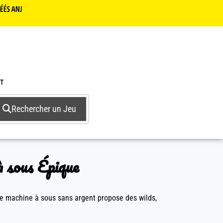
T
Rechercher un Jeu
à sous Épique
tte machine à sous sans argent propose des wilds,