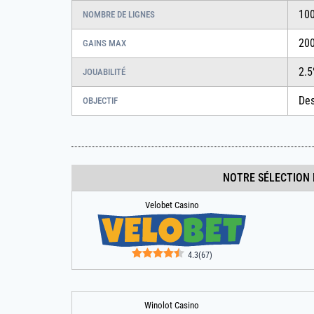
10
NOMBRE DE LIGNES
200
GAINS MAX
2.5
JOUABILITÉ
Des
OBJECTIF
NOTRE SÉLECTION 
Velobet Casino
4.3
(
67
)
Winolot Casino