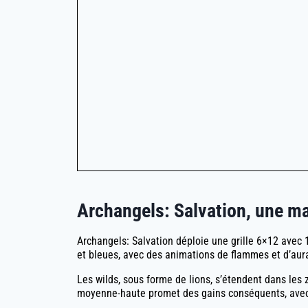
Archangels: Salvation, une
ma
Archangels: Salvation déploie une grille 6×12 avec
et bleues, avec des animations de flammes et d’aur
Les wilds, sous forme de lions, s’étendent dans les 
moyenne-haute promet des gains conséquents, avec 