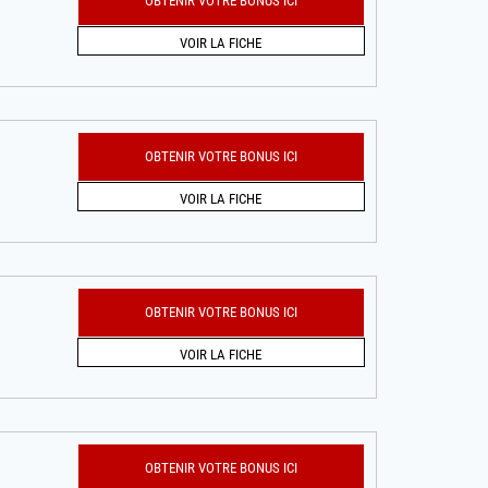
OBTENIR VOTRE BONUS ICI
VOIR LA FICHE
OBTENIR VOTRE BONUS ICI
VOIR LA FICHE
OBTENIR VOTRE BONUS ICI
VOIR LA FICHE
OBTENIR VOTRE BONUS ICI