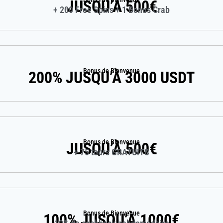
JUSQU’À 500€
+ 200 Free Spins + 1 Bonus Crab
Bonus de Bienvenue
200% JUSQU’À 3000 USDT
Bonus de Bienvenue
JUSQU’À 500€
+ 75 tours GRATUITS
Bonus de Bienvenue
100% JUSQU’À 1000€