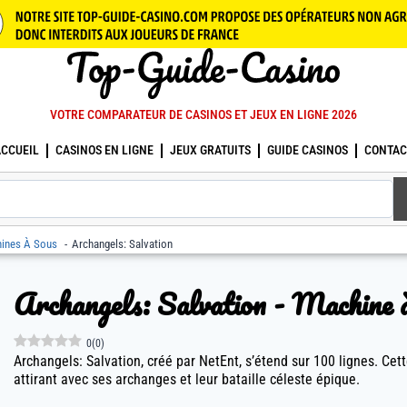
VOTRE COMPARATEUR DE CASINOS ET JEUX EN LIGNE 2026
ACCUEIL
CASINOS EN LIGNE
JEUX GRATUITS
GUIDE CASINOS
CONTAC
ines À Sous
Archangels: Salvation
Archangels: Salvation - Machine 
0
(
0
)
Archangels: Salvation, créé par NetEnt, s’étend sur 100 lignes. Ce
attirant avec ses archanges et leur bataille céleste épique.