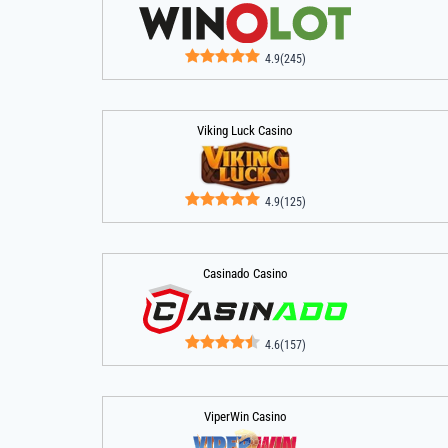
4.9
(
245
)
Viking Luck Casino
4.9
(
125
)
Casinado Casino
4.6
(
157
)
ViperWin Casino