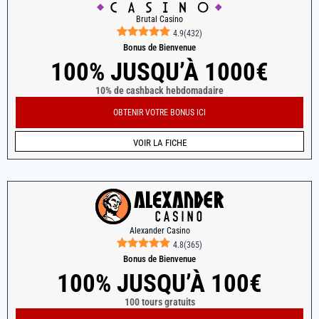
Brutal Casino
4.9
(
432
)
Bonus de Bienvenue
100% JUSQU’À 1000€
10% de cashback hebdomadaire
OBTENIR VOTRE BONUS ICI
VOIR LA FICHE
Alexander Casino
4.8
(
365
)
Bonus de Bienvenue
100% JUSQU’À 100€
100 tours gratuits