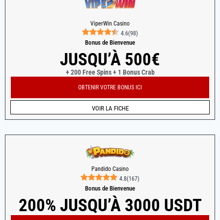
ViperWin Casino
4.6
(
98
)
Bonus de Bienvenue
JUSQU’À 500€
+ 200 Free Spins + 1 Bonus Crab
OBTENIR VOTRE BONUS ICI
VOIR LA FICHE
Pandido Casino
4.8
(
167
)
Bonus de Bienvenue
200% JUSQU’À 3000 USDT