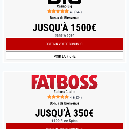
Cazino Big
4.8
(
347
)
Bonus de Bienvenue
JUSQU’À 1500€
sans Wager
OBTENIR VOTRE BONUS ICI
VOIR LA FICHE
Fatboss Casino
4.8
(
134
)
Bonus de Bienvenue
JUSQU’À 350€
+100 Free Spins