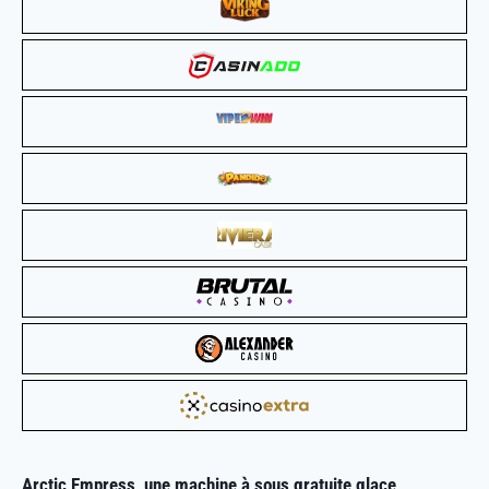
Arctic Empress, une
machine à sous gratuite
glace