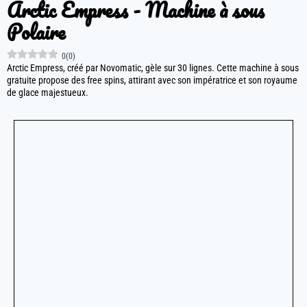
Arctic Empress - Machine à sous
Polaire
0
(
0
)
Arctic Empress, créé par Novomatic, gèle sur 30 lignes. Cette machine à sous
gratuite propose des free spins, attirant avec son impératrice et son royaume
de glace majestueux.