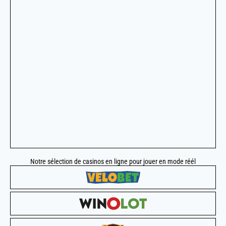
Notre sélection de casinos en ligne pour jouer en mode réél