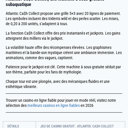
subaquatique
Atlantis: Ca$h Collect propose une grille 5×3 avec 20 lignes de paiement.
Les symboles incluent des tridents wild et des perles scatter. Les mises,
de 0,20 à 200 unités, s’adaptent à tous.
La fonction Ca$h Collect offre des prix instantanés et jackpots. Les gains
atteignent des milliers via le jackpot.
La volatilité haute offre des récompenses élevées. Les graphismes
maritimes et la bande-son mystique créent une ambiance immersive. Les
animations, comme des vagues, captivent.
Patience pour le jackpot est clé. Cette machine à sous gratuite séduit par
son thème, parfaite pour les fans de mythologie.
Chaque tour est une plongée, avec des mécaniques fluides et une
esthétique vibrante.
Trouver un casino en ligne fiable pour jouer en mode réél, visitez notre
sélection des
meilleurs casinos en ligne fiables
en 2026
DÉTAILS
JEU DE CASINO GRATUIT : ATLANTIS: CA$H COLLECT