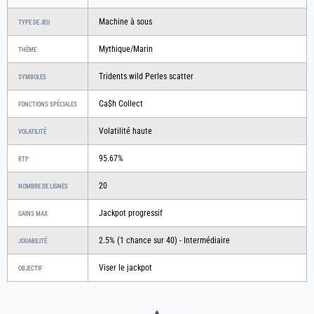
Machine à sous
TYPE DE JEU
Mythique/Marin
THÈME
Tridents wild Perles scatter
SYMBOLES
Ca$h Collect
FONCTIONS SPÉCIALES
Volatilité haute
VOLATILITÉ
95.67%
RTP
20
NOMBRE DE LIGNES
Jackpot progressif
GAINS MAX
2.5% (1 chance sur 40) - Intermédiaire
JOUABILITÉ
Viser le jackpot
OBJECTIF