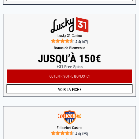
Lucky 31 Casino
4.4
(
167
)
Bonus de Bienvenue
JUSQU’À 150€
+31 Free Spins
OBTENIR VOTRE BONUS ICI
VOIR LA FICHE
Felicebet Casino
4.6
(
125
)