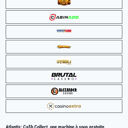
Atlantis: Ca$h Collect, une
machine à sous gratuite