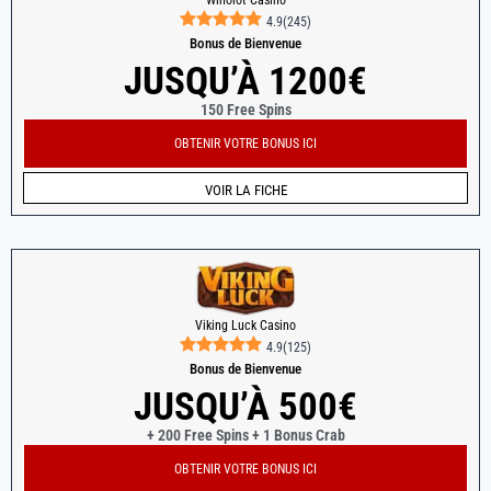
4.9
(
245
)
Bonus de Bienvenue
JUSQU’À 1200€
150 Free Spins
OBTENIR VOTRE BONUS ICI
VOIR LA FICHE
Viking Luck Casino
4.9
(
125
)
Bonus de Bienvenue
JUSQU’À 500€
+ 200 Free Spins + 1 Bonus Crab
OBTENIR VOTRE BONUS ICI