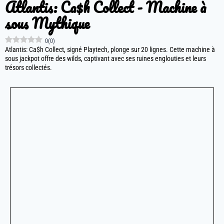
Atlantis: Ca$h Collect - Machine à
sous Mythique
0
(
0
)
Atlantis: Ca$h Collect, signé Playtech, plonge sur 20 lignes. Cette machine à
sous jackpot offre des wilds, captivant avec ses ruines englouties et leurs
trésors collectés.