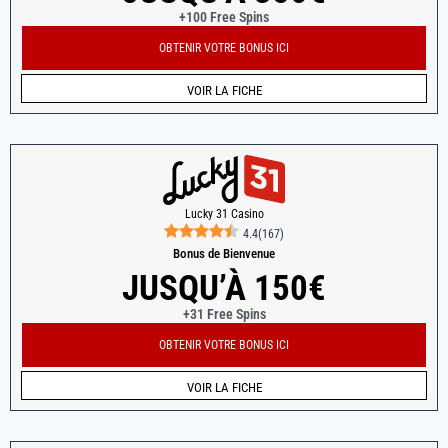
+100 Free Spins
OBTENIR VOTRE BONUS ICI
VOIR LA FICHE
Lucky 31 Casino
4.4
(
167
)
Bonus de Bienvenue
JUSQU’À 150€
+31 Free Spins
OBTENIR VOTRE BONUS ICI
VOIR LA FICHE