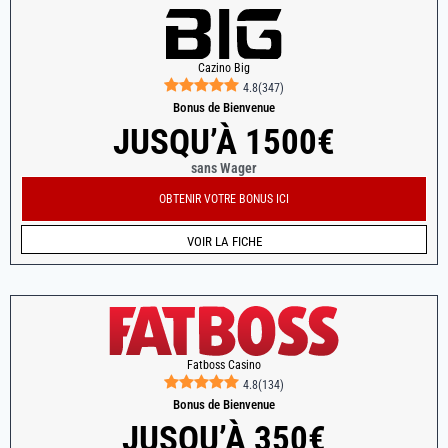
Cazino Big
4.8
(
347
)
Bonus de Bienvenue
JUSQU’À 1500€
sans Wager
OBTENIR VOTRE BONUS ICI
VOIR LA FICHE
Fatboss Casino
4.8
(
134
)
Bonus de Bienvenue
JUSQU’À 350€