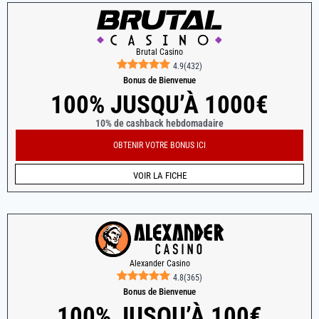
Brutal Casino
4.9
(
432
)
Bonus de Bienvenue
100% JUSQU’À 1000€
10% de cashback hebdomadaire
OBTENIR VOTRE BONUS ICI
VOIR LA FICHE
Alexander Casino
4.8
(
365
)
Bonus de Bienvenue
100% JUSQU’À 100€