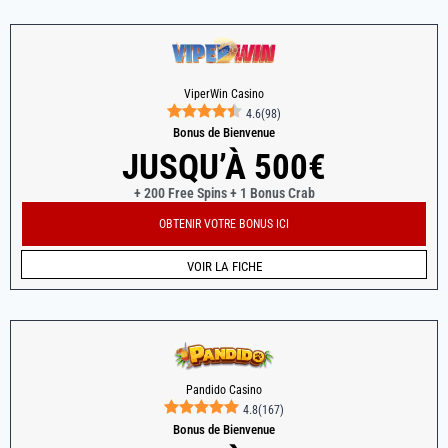
ViperWin Casino
4.6
(
98
)
Bonus de Bienvenue
JUSQU’À 500€
+ 200 Free Spins + 1 Bonus Crab
OBTENIR VOTRE BONUS ICI
VOIR LA FICHE
Pandido Casino
4.8
(
167
)
Bonus de Bienvenue