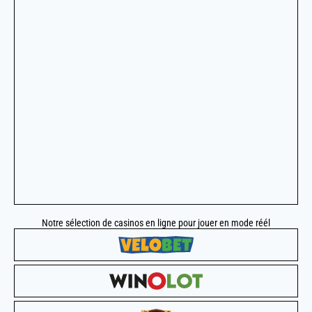
Notre sélection de casinos en ligne pour jouer en mode réél