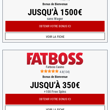
Bonus de Bienvenue
JUSQU’À 1500€
sans Wager
OBTENIR VOTRE BONUS ICI
VOIR LA FICHE
Fatboss Casino
4.8
(
134
)
Bonus de Bienvenue
JUSQU’À 350€
+100 Free Spins
OBTENIR VOTRE BONUS ICI
VOIR LA FICHE