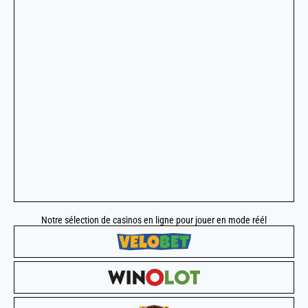
Notre sélection de casinos en ligne pour jouer en mode réél