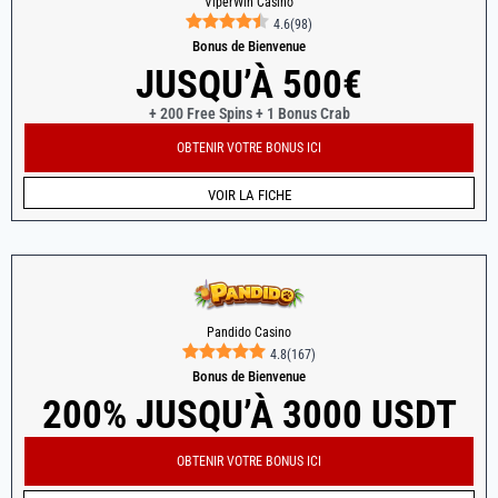
ViperWin Casino
4.6
(
98
)
Bonus de Bienvenue
JUSQU’À 500€
+ 200 Free Spins + 1 Bonus Crab
OBTENIR VOTRE BONUS ICI
VOIR LA FICHE
Pandido Casino
4.8
(
167
)
Bonus de Bienvenue
200% JUSQU’À 3000 USDT
OBTENIR VOTRE BONUS ICI