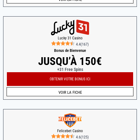
Lucky 31 Casino
4.4
(
167
)
Bonus de Bienvenue
JUSQU’À 150€
+31 Free Spins
OBTENIR VOTRE BONUS ICI
VOIR LA FICHE
Felicebet Casino
4.6
(
125
)