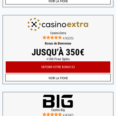
VOIR LA FICHE
Casino-Extra
4.9
(
225
)
Bonus de Bienvenue
JUSQU’À 350€
+100 Free Spins
OBTENIR VOTRE BONUS ICI
VOIR LA FICHE
Cazino Big
4.8
(
347
)