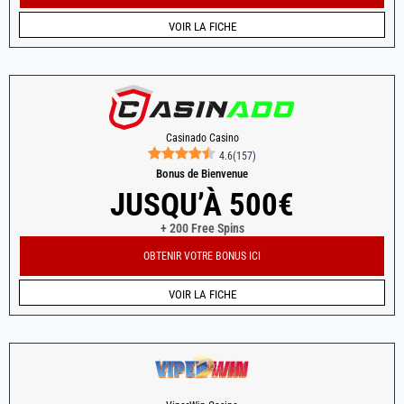
VOIR LA FICHE
Casinado Casino
4.6
(
157
)
Bonus de Bienvenue
JUSQU’À 500€
+ 200 Free Spins
OBTENIR VOTRE BONUS ICI
VOIR LA FICHE