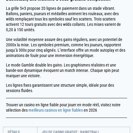
La grille 5×3 propose 20 lignes de paiement dans un stade vibrant.
Ballons, paniers, joueurs et médailles animent les rouleaux, avec des
wilds remplaçant tous les symboles sauf les scatters. Trois scatters
activent 12 tours gratuits avec des wilds collants. Les mises varient de
0,20 à 150 unités.
Une volatilité moyenne assure des gains réguliers, avec un potentiel de
2000x la mise. Les symboles premium, comme les joueurs, rapportent
jusqu’à 300x pour cinq alignés. L’interface offre un mode autoplay et des
animations de foule pour une immersion énergétique.
Le mode Gamble double les gains. Les graphismes réalistes et une
bande-son dynamique évoquent un match intense. Chaque spin peut
marquer une victoire.
Les lignes fixes garantissent une structure simple, idéale pour des
sessions fluides.
Trouver un casino en ligne fiable pour jouer en mode réél, visitez notre
sélection des
meilleurs casinos en ligne fiables
en 2026
DÉTAILS
JEU DE CASINO GRATUIT : BASKETBALL