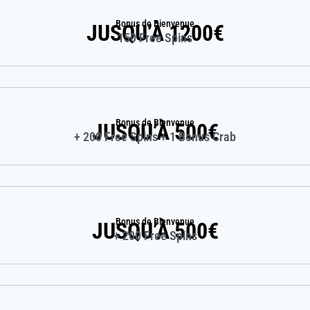
Bonus de Bienvenue
JUSQU’À 1200€
150 Free Spins
Bonus de Bienvenue
JUSQU’À 500€
+ 200 Free Spins + 1 Bonus Crab
Bonus de Bienvenue
JUSQU’À 500€
+ 200 Free Spins