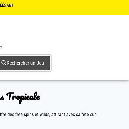
T
Rechercher un Jeu
s Tropicale
re des free spins et wilds, attirant avec sa fête sur