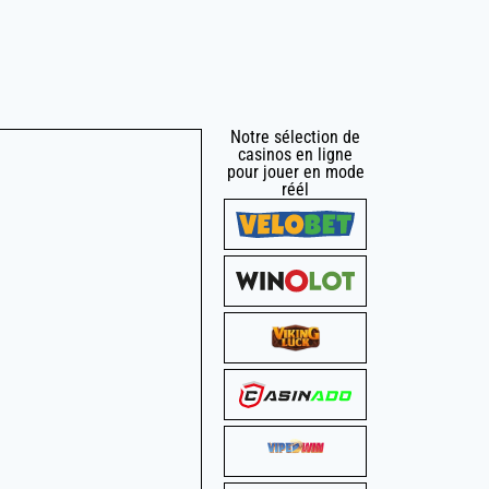
Notre sélection de
casinos en ligne
pour jouer en mode
réél