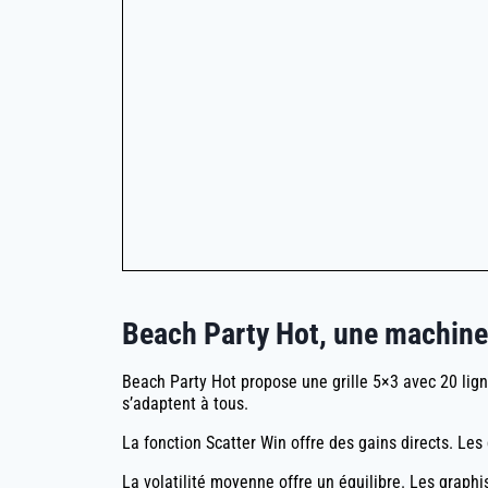
Beach Party Hot, une
machine 
Beach Party Hot propose une grille 5×3 avec 20 lign
s’adaptent à tous.
La fonction Scatter Win offre des gains directs. Les
La volatilité moyenne offre un équilibre. Les grap