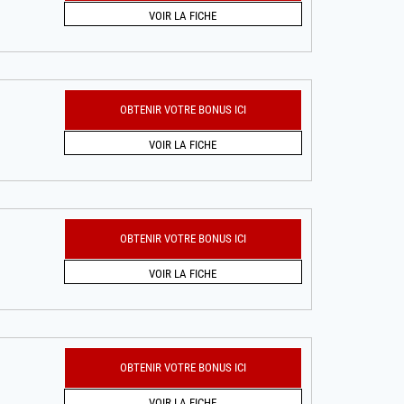
VOIR LA FICHE
OBTENIR VOTRE BONUS ICI
VOIR LA FICHE
OBTENIR VOTRE BONUS ICI
VOIR LA FICHE
OBTENIR VOTRE BONUS ICI
VOIR LA FICHE