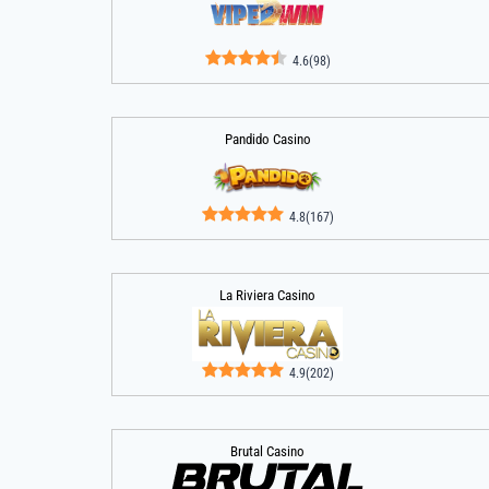
4.6
(
98
)
Pandido Casino
4.8
(
167
)
La Riviera Casino
4.9
(
202
)
Brutal Casino