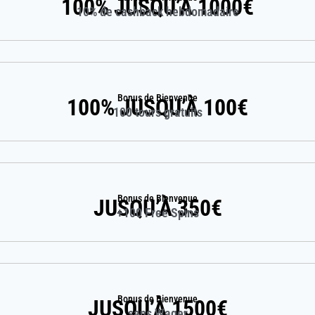
100% JUSQU’À 1000€
10% de cashback hebdomadaire
Bonus de Bienvenue
100% JUSQU’À 100€
100 tours gratuits
Bonus de Bienvenue
JUSQU’À 350€
+100 Free Spins
Bonus de Bienvenue
JUSQU’À 1500€
sans Wager