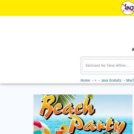
Home
>
Jeux Gratuits
Mach