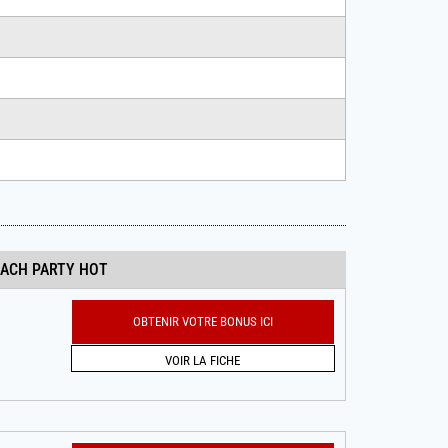
EACH PARTY HOT
OBTENIR VOTRE BONUS ICI
VOIR LA FICHE