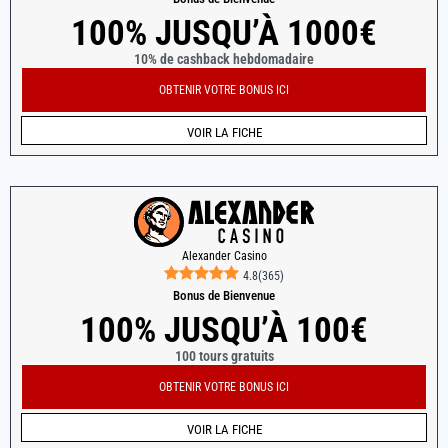
100% JUSQU’À 1000€
10% de cashback hebdomadaire
OBTENIR VOTRE BONUS ICI
VOIR LA FICHE
Alexander Casino
4.8
(
365
)
Bonus de Bienvenue
100% JUSQU’À 100€
100 tours gratuits
OBTENIR VOTRE BONUS ICI
VOIR LA FICHE