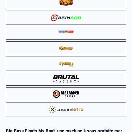
Big Bass Floats My Boat, une
machine à sous gratuite
mer