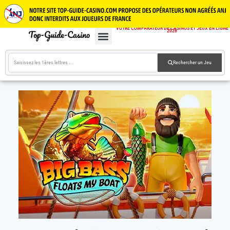
VOTRE COMPARATEUR DE CASINOS ET JEUX EN LIGNE
2026
CASINOS EN LIGNE
JEUX GRATUITS
GUIDE CASINOS
Rechercher un Jeu