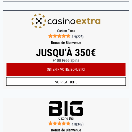
Casino-Extra
4.9
(
225
)
Bonus de Bienvenue
JUSQU’À 350€
+100 Free Spins
OBTENIR VOTRE BONUS ICI
VOIR LA FICHE
Cazino Big
4.8
(
347
)
Bonus de Bienvenue