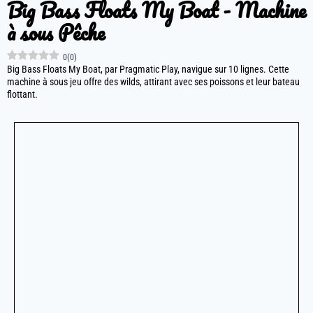
Big Bass Floats My Boat - Machine
à sous Pêche
0
(
0
)
Big Bass Floats My Boat, par Pragmatic Play, navigue sur 10 lignes. Cette
machine à sous jeu offre des wilds, attirant avec ses poissons et leur bateau
flottant.