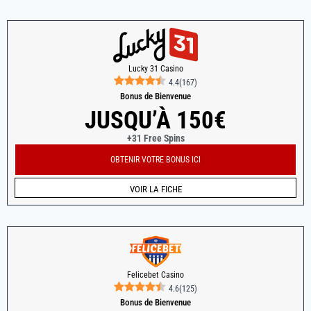
Lucky 31 Casino
4.4
(
167
)
Bonus de Bienvenue
JUSQU’À 150€
+31 Free Spins
OBTENIR VOTRE BONUS ICI
VOIR LA FICHE
Felicebet Casino
4.6
(
125
)
Bonus de Bienvenue