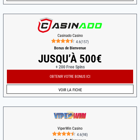
Casinado Casino
4.6
(
157
)
Bonus de Bienvenue
JUSQU’À 500€
+ 200 Free Spins
OBTENIR VOTRE BONUS ICI
VOIR LA FICHE
ViperWin Casino
4.6
(
98
)