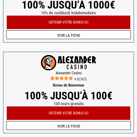
100% JUSQU’À 1000€
10% de cashback hebdomadaire
OBTENIR VOTRE BONUS ICI
VOIR LA FICHE
Alexander Casino
4.8
(
365
)
Bonus de Bienvenue
100% JUSQU’À 100€
100 tours gratuits
OBTENIR VOTRE BONUS ICI
VOIR LA FICHE