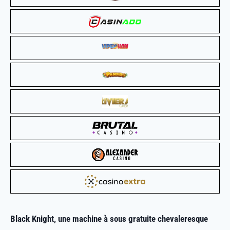
Black Knight, une
machine à sous gratuite
chevaleresque