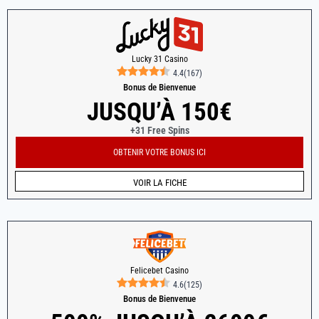
Lucky 31 Casino
4.4
(
167
)
Bonus de Bienvenue
JUSQU’À 150€
+31 Free Spins
OBTENIR VOTRE BONUS ICI
VOIR LA FICHE
Felicebet Casino
4.6
(
125
)
Bonus de Bienvenue