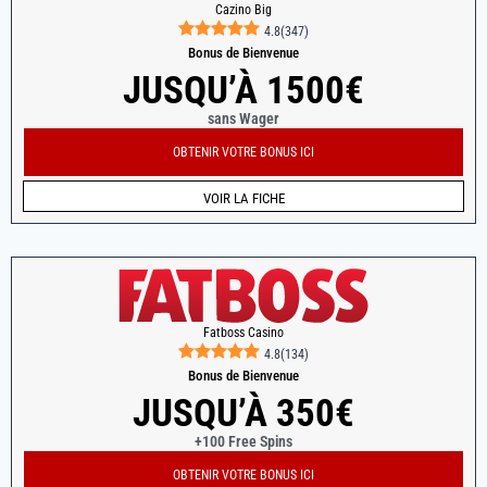
Cazino Big
4.8
(
347
)
Bonus de Bienvenue
JUSQU’À 1500€
sans Wager
OBTENIR VOTRE BONUS ICI
VOIR LA FICHE
Fatboss Casino
4.8
(
134
)
Bonus de Bienvenue
JUSQU’À 350€
+100 Free Spins
OBTENIR VOTRE BONUS ICI