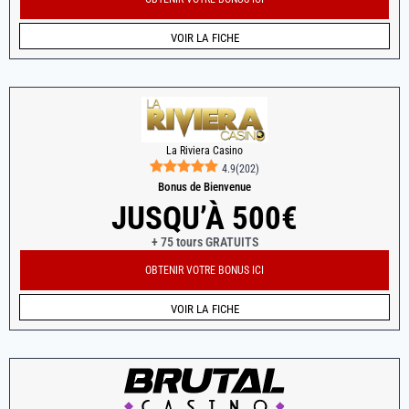
VOIR LA FICHE
La Riviera Casino
4.9
(
202
)
Bonus de Bienvenue
JUSQU’À 500€
+ 75 tours GRATUITS
OBTENIR VOTRE BONUS ICI
VOIR LA FICHE