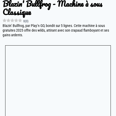
Blazin' Bullfrog - Machine à sous
Classique
0
(
0
)
Blazin’ Bullfrog, par Play’n GO, bondit sur 5 lignes. Cette machine à sous
gratuites 2025 offre des wilds, attirant avec son crapaud flamboyant et ses
gains ardents.