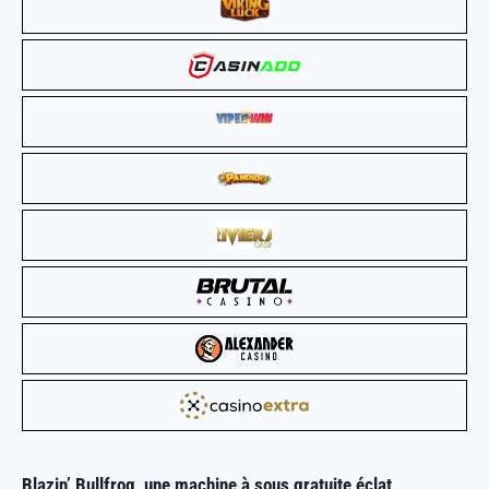
Blazin’ Bullfrog, une
machine à sous gratuite
éclat