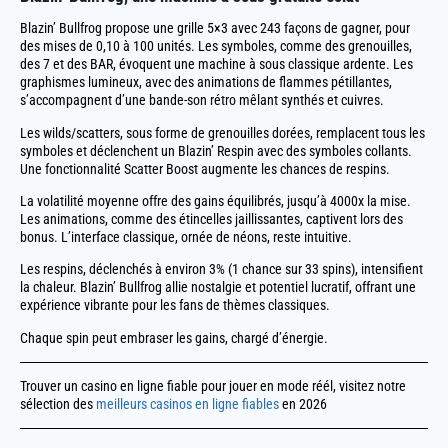
Blazin’ Bullfrog propose une grille 5×3 avec 243 façons de gagner, pour
des mises de 0,10 à 100 unités. Les symboles, comme des grenouilles,
des 7 et des BAR, évoquent une machine à sous classique ardente. Les
graphismes lumineux, avec des animations de flammes pétillantes,
s’accompagnent d’une bande-son rétro mêlant synthés et cuivres.
Les wilds/scatters, sous forme de grenouilles dorées, remplacent tous les
symboles et déclenchent un Blazin’ Respin avec des symboles collants.
Une fonctionnalité Scatter Boost augmente les chances de respins.
La volatilité moyenne offre des gains équilibrés, jusqu’à 4000x la mise.
Les animations, comme des étincelles jaillissantes, captivent lors des
bonus. L’interface classique, ornée de néons, reste intuitive.
Les respins, déclenchés à environ 3% (1 chance sur 33 spins), intensifient
la chaleur. Blazin’ Bullfrog allie nostalgie et potentiel lucratif, offrant une
expérience vibrante pour les fans de thèmes classiques.
Chaque spin peut embraser les gains, chargé d’énergie.
Trouver un casino en ligne fiable pour jouer en mode réél, visitez notre
sélection des
meilleurs casinos en ligne fiables
en 2026