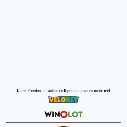
Notre sélection de casinos en ligne pour jouer en mode réél