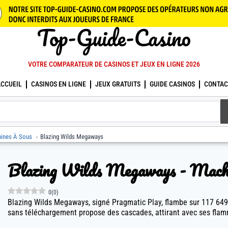
VOTRE COMPARATEUR DE CASINOS ET JEUX EN LIGNE 2026
ACCUEIL
CASINOS EN LIGNE
JEUX GRATUITS
GUIDE CASINOS
CONTAC
ines À Sous
Blazing Wilds Megaways
Blazing Wilds Megaways - Machin
0
(
0
)
Blazing Wilds Megaways, signé Pragmatic Play, flambe sur 117 649
sans téléchargement propose des cascades, attirant avec ses fla