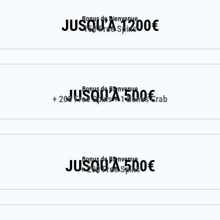
Bonus de Bienvenue
JUSQU’À 1200€
150 Free Spins
Bonus de Bienvenue
JUSQU’À 500€
+ 200 Free Spins + 1 Bonus Crab
Bonus de Bienvenue
JUSQU’À 500€
+ 200 Free Spins