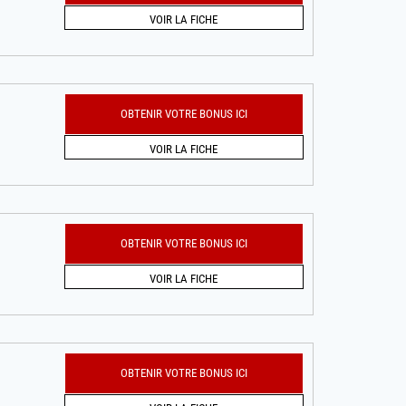
VOIR LA FICHE
OBTENIR VOTRE BONUS ICI
VOIR LA FICHE
OBTENIR VOTRE BONUS ICI
VOIR LA FICHE
OBTENIR VOTRE BONUS ICI