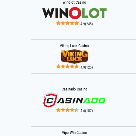
Winolot Casino
4.9
(
245
)
Viking Luck Casino
4.9
(
125
)
Casinado Casino
4.6
(
157
)
ViperWin Casino