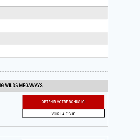
ING WILDS MEGAWAYS
OBTENIR VOTRE BONUS ICI
VOIR LA FICHE