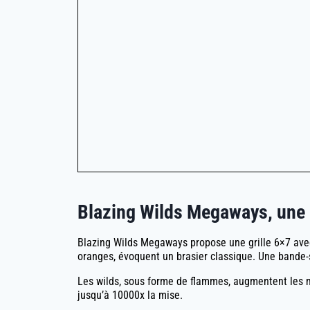
Blazing Wilds Megaways, une
Blazing Wilds Megaways propose une grille 6×7 avec
oranges, évoquent un brasier classique. Une bande
Les wilds, sous forme de flammes, augmentent les m
jusqu’à 10000x la mise.