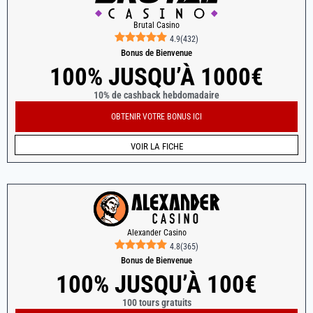
Brutal Casino
4.9
(
432
)
Bonus de Bienvenue
100% JUSQU’À 1000€
10% de cashback hebdomadaire
OBTENIR VOTRE BONUS ICI
VOIR LA FICHE
Alexander Casino
4.8
(
365
)
Bonus de Bienvenue
100% JUSQU’À 100€
100 tours gratuits