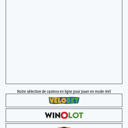
Notre sélection de casinos en ligne pour jouer en mode réél