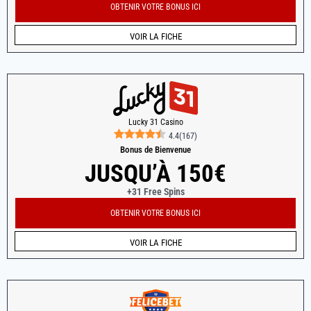
OBTENIR VOTRE BONUS ICI
VOIR LA FICHE
Lucky 31 Casino
4.4
(
167
)
Bonus de Bienvenue
JUSQU’À 150€
+31 Free Spins
OBTENIR VOTRE BONUS ICI
VOIR LA FICHE