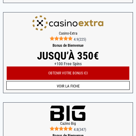
Casino-Extra
4.9
(
225
)
Bonus de Bienvenue
JUSQU’À 350€
+100 Free Spins
OBTENIR VOTRE BONUS ICI
VOIR LA FICHE
Cazino Big
4.8
(
347
)
Bonus de Bienvenue