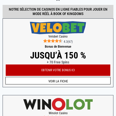
NOTRE SÉLECTION DE CASINOS EN LIGNE FIABLES POUR JOUER EN
MODE RÉÉL À BOOK OF KINGDOMS
Velobet Casino
4.3
(
67
)
Bonus de Bienvenue
JUSQU’À 150 %
+ 70 Free Spins
OBTENIR VOTRE BONUS ICI
VOIR LA FICHE
Winolot Casino