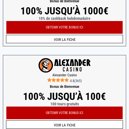
Bonus de Bienvenue
100% JUSQU’À 1000€
10% de cashback hebdomadaire
OBTENIR VOTRE BONUS ICI
VOIR LA FICHE
Alexander Casino
4.8
(
365
)
Bonus de Bienvenue
100% JUSQU’À 100€
100 tours gratuits
OBTENIR VOTRE BONUS ICI
VOIR LA FICHE