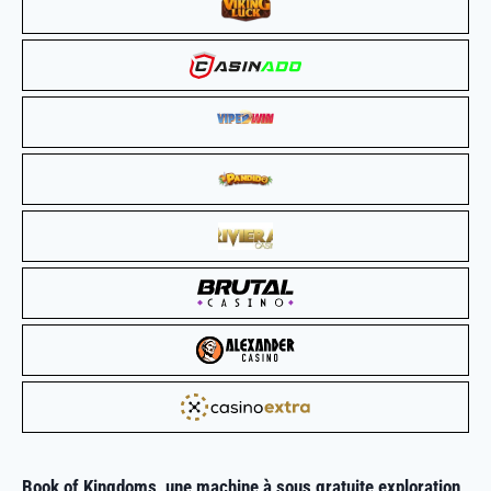
Book of Kingdoms, une
machine à sous gratuite
exploration