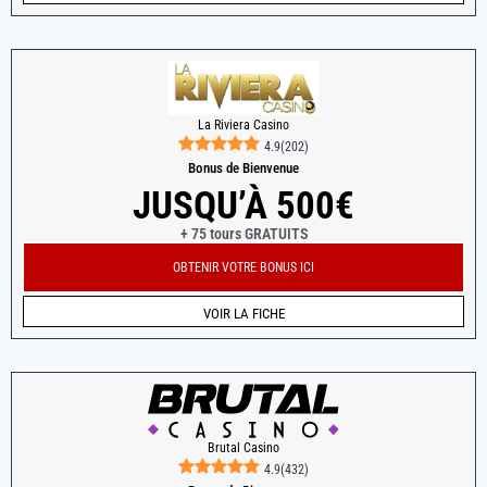
La Riviera Casino
4.9
(
202
)
Bonus de Bienvenue
JUSQU’À 500€
+ 75 tours GRATUITS
OBTENIR VOTRE BONUS ICI
VOIR LA FICHE
Brutal Casino
4.9
(
432
)