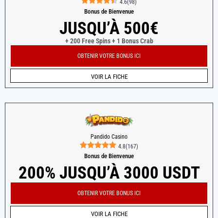
4.6
(
98
)
Bonus de Bienvenue
JUSQU’À 500€
+ 200 Free Spins + 1 Bonus Crab
OBTENIR VOTRE BONUS ICI
VOIR LA FICHE
Pandido Casino
4.8
(
167
)
Bonus de Bienvenue
200% JUSQU’À 3000 USDT
OBTENIR VOTRE BONUS ICI
VOIR LA FICHE