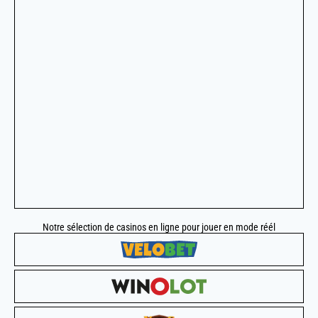
Notre sélection de casinos en ligne pour jouer en mode réél