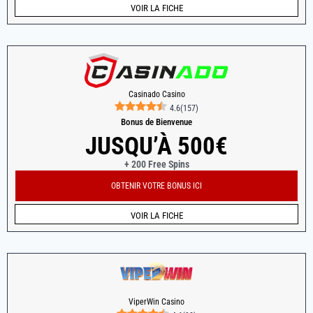
VOIR LA FICHE
Casinado Casino
4.6
(
157
)
Bonus de Bienvenue
JUSQU’À 500€
+ 200 Free Spins
OBTENIR VOTRE BONUS ICI
VOIR LA FICHE
ViperWin Casino