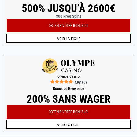
500% JUSQU’À 2600€
300 Free Spins
OBTENIR VOTRE BONUS ICI
VOIR LA FICHE
Olympe Casino
4.9
(
167
)
Bonus de Bienvenue
200% SANS WAGER
OBTENIR VOTRE BONUS ICI
VOIR LA FICHE