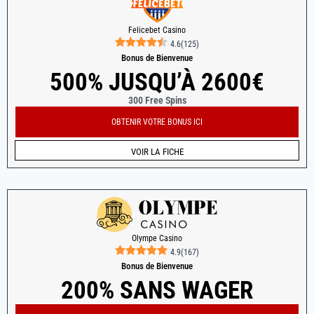
Felicebet Casino
4.6
(
125
)
Bonus de Bienvenue
500% JUSQU’À 2600€
300 Free Spins
OBTENIR VOTRE BONUS ICI
VOIR LA FICHE
Olympe Casino
4.9
(
167
)
Bonus de Bienvenue
200% SANS WAGER