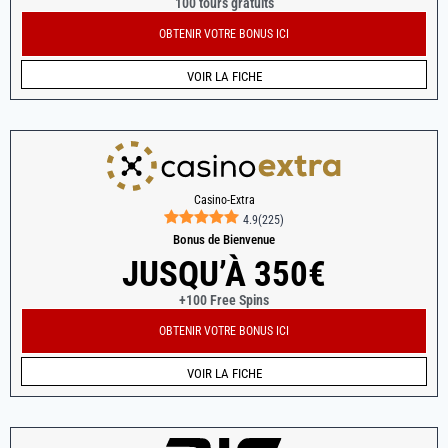
100 tours gratuits
OBTENIR VOTRE BONUS ICI
VOIR LA FICHE
Casino-Extra
4.9
(
225
)
Bonus de Bienvenue
JUSQU’À 350€
+100 Free Spins
OBTENIR VOTRE BONUS ICI
VOIR LA FICHE