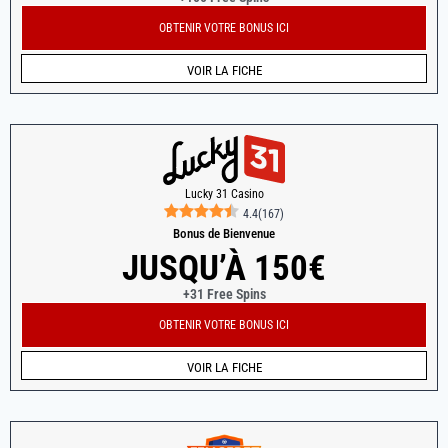
OBTENIR VOTRE BONUS ICI
VOIR LA FICHE
Lucky 31 Casino
4.4
(
167
)
Bonus de Bienvenue
JUSQU’À 150€
+31 Free Spins
OBTENIR VOTRE BONUS ICI
VOIR LA FICHE