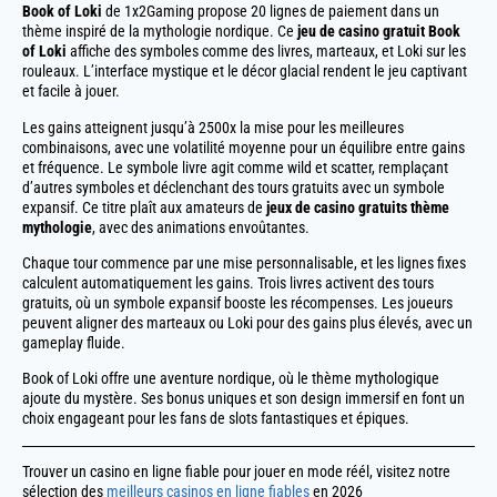
Book of Loki
de 1x2Gaming propose 20 lignes de paiement dans un
thème inspiré de la mythologie nordique. Ce
jeu de casino gratuit Book
of Loki
affiche des symboles comme des livres, marteaux, et Loki sur les
rouleaux. L’interface mystique et le décor glacial rendent le jeu captivant
et facile à jouer.
Les gains atteignent jusqu’à 2500x la mise pour les meilleures
combinaisons, avec une volatilité moyenne pour un équilibre entre gains
et fréquence. Le symbole livre agit comme wild et scatter, remplaçant
d’autres symboles et déclenchant des tours gratuits avec un symbole
expansif. Ce titre plaît aux amateurs de
jeux de casino gratuits thème
mythologie
, avec des animations envoûtantes.
Chaque tour commence par une mise personnalisable, et les lignes fixes
calculent automatiquement les gains. Trois livres activent des tours
gratuits, où un symbole expansif booste les récompenses. Les joueurs
peuvent aligner des marteaux ou Loki pour des gains plus élevés, avec un
gameplay fluide.
Book of Loki offre une aventure nordique, où le thème mythologique
ajoute du mystère. Ses bonus uniques et son design immersif en font un
choix engageant pour les fans de slots fantastiques et épiques.
Trouver un casino en ligne fiable pour jouer en mode réél, visitez notre
sélection des
meilleurs casinos en ligne fiables
en 2026