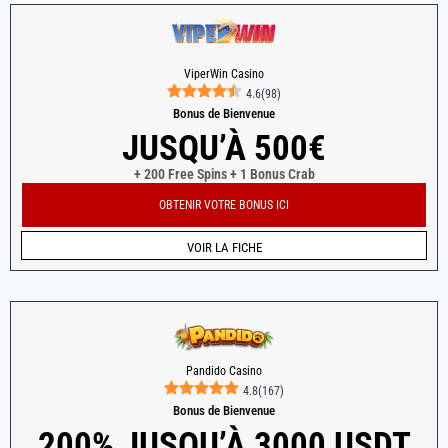
ViperWin Casino
4.6
(
98
)
Bonus de Bienvenue
JUSQU’À 500€
+ 200 Free Spins + 1 Bonus Crab
OBTENIR VOTRE BONUS ICI
VOIR LA FICHE
Pandido Casino
4.8
(
167
)
Bonus de Bienvenue
200% JUSQU’À 3000 USDT