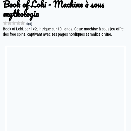
Book of Loki - Machine à sous
mythologie
0
(
0
)
Book of Loki, par 1×2, intrigue sur 10 lignes. Cette machine à sous jeu offre
des free spins, captivant avec ses pages nordiques et malice divine.