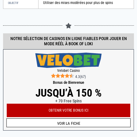
Utiliser des mises modérées pour plus de spins
OBJECTIF
NOTRE SÉLECTION DE CASINOS EN LIGNE FIABLES POUR JOUER EN
MODE RÉÉL À BOOK OF LOKI
Velobet Casino
4.3
(
67
)
Bonus de Bienvenue
JUSQU’À 150 %
+ 70 Free Spins
OBTENIR VOTRE BONUS ICI
VOIR LA FICHE