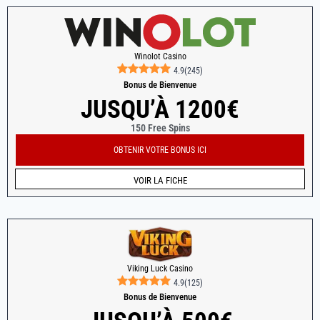
Winolot Casino
4.9
(
245
)
Bonus de Bienvenue
JUSQU’À 1200€
150 Free Spins
OBTENIR VOTRE BONUS ICI
VOIR LA FICHE
Viking Luck Casino
4.9
(
125
)
Bonus de Bienvenue