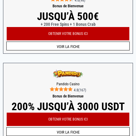
4.6
(
98
)
Bonus de Bienvenue
JUSQU’À 500€
+ 200 Free Spins + 1 Bonus Crab
OBTENIR VOTRE BONUS ICI
VOIR LA FICHE
Pandido Casino
4.8
(
167
)
Bonus de Bienvenue
200% JUSQU’À 3000 USDT
OBTENIR VOTRE BONUS ICI
VOIR LA FICHE