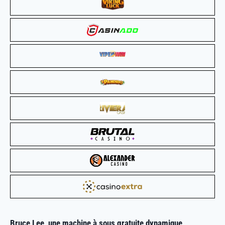
Bruce Lee, une
machine à sous gratuite
dynamique