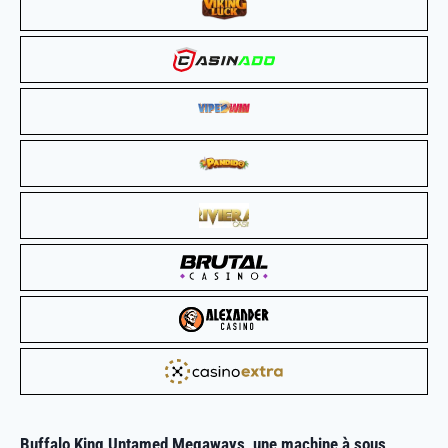
Buffalo King Untamed Megaways, une
machine à sous