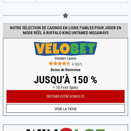
NOTRE SÉLECTION DE CASINOS EN LIGNE FIABLES POUR JOUER EN
MODE RÉÉL À BUFFALO KING UNTAMED MEGAWAYS
Velobet Casino
4.3
(
67
)
Bonus de Bienvenue
JUSQU’À 150 %
+ 70 Free Spins
OBTENIR VOTRE BONUS ICI
VOIR LA FICHE