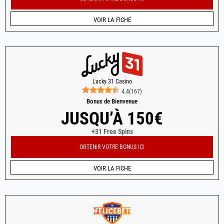
VOIR LA FICHE
Lucky 31 Casino
4.4
(
167
)
Bonus de Bienvenue
JUSQU’À 150€
+31 Free Spins
OBTENIR VOTRE BONUS ICI
VOIR LA FICHE