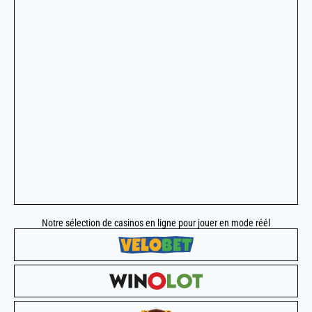
Notre sélection de casinos en ligne pour jouer en mode réél