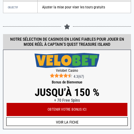
Ajuster la mise pour viser les tours gratuits
OBJECTIF
NOTRE SÉLECTION DE CASINOS EN LIGNE FIABLES POUR JOUER EN
MODE RÉÉL À CAPTAIN’S QUEST TREASURE ISLAND
Velobet Casino
4.3
(
67
)
Bonus de Bienvenue
JUSQU’À 150 %
+ 70 Free Spins
OBTENIR VOTRE BONUS ICI
VOIR LA FICHE