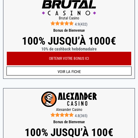
Brutal Casino
4.9
(
432
)
Bonus de Bienvenue
100% JUSQU’À 1000€
10% de cashback hebdomadaire
OBTENIR VOTRE BONUS ICI
VOIR LA FICHE
Alexander Casino
4.8
(
365
)
Bonus de Bienvenue
100% JUSQU’À 100€