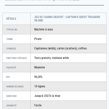
JEU DE CASINO GRATUIT : CAPTAIN’S QUEST TREASURE
DÉTAILS
ISLAND
Machine à sous
TYPE DE JEU
Pirate
THÈME
Capitaines (wilds), cartes (scatters), coffres
SYMBOLES
Tours gratuits, rouleaux wilds
FONCTIONS SPÉCIALES
Moyenne
VOLATILITÉ
96,28%
RTP
10 lignes
NOMBRE DE LIGNES
Jusqu’à 2527x la mise
GAINS MAX
Facile
JOUABILITÉ