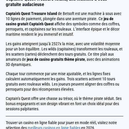
gratuite
audacieuse
Captain’s Quest Treasure Island
de Betsoft est une machine à sous avec
10 lignes de paiement, plongée dans une aventure pirate. Ce
jeu de
casino gratuit Captain’s Quest
affiche des symboles comme des coffres,
perroquets, et capitaines sur les rouleaux. L’interface épique et le décor
maritime rendent le jeu immersif et intuitif.
Les gains atteignent jusqu’à 2527x la mise, avec une volatilité moyenne
pour un bon équilibre. Les wilds (capitaines) transforment les rouleaux, et
les scatters (cartes) déclenchent des tours gratuits. Ce titre plaît aux
amateurs de
jeux de casino gratuits thème pirate
, avec des animations
3D dynamiques.
Chaque tour commence par une mise ajustable, et les lignes fixes
calculent automatiquement les gains. Trois scatters activent 10 tours
gratuits avec rouleaux wilds. Les joueurs peuvent aligner des coffres ou
perroquets pour des récompenses élevées.
Captain’s Quest offre une chasse au trésor, où le thème pirate séduit. Ses
bonus engageants et son design vibrant en font un choix idéal pour des
sessions palpitantes.
Trouver un casino en ligne fiable pour jouer en mode réél, visitez notre
sélection des
meilleurs casinos en ligne fiables
en 2026