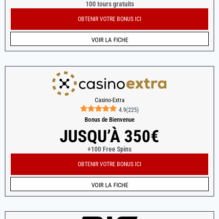
100 tours gratuits
OBTENIR VOTRE BONUS ICI
VOIR LA FICHE
Casino-Extra
4.9
(
225
)
Bonus de Bienvenue
JUSQU’À 350€
+100 Free Spins
OBTENIR VOTRE BONUS ICI
VOIR LA FICHE