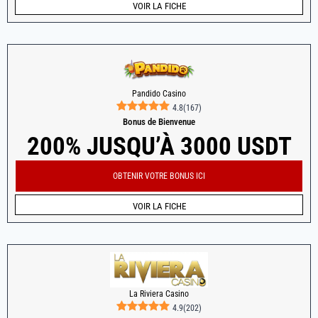
VOIR LA FICHE
Pandido Casino
4.8
(
167
)
Bonus de Bienvenue
200% JUSQU’À 3000 USDT
OBTENIR VOTRE BONUS ICI
VOIR LA FICHE
La Riviera Casino
4.9
(
202
)