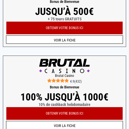
Bonus de Bienvenue
JUSQU’À 500€
+ 75 tours GRATUITS
OBTENIR VOTRE BONUS ICI
VOIR LA FICHE
Brutal Casino
4.9
(
432
)
Bonus de Bienvenue
100% JUSQU’À 1000€
10% de cashback hebdomadaire
OBTENIR VOTRE BONUS ICI
VOIR LA FICHE