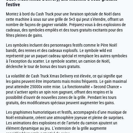
festive
Montez à bord du Cash Truck pour une livraison spéciale de Noël dans
cette machine à sous sur une grille de 5×3 qui peut s’étendre, offrant un
nombre de façons de gagner variable. Préparez-vous à des explosions de
cadeaux, des symboles empilés et des tours gratuits excitants pour des
fêtes pleines de gains.
Les symboles incluent des personnages festifs comme le Père Noël
bandit, des rennes et des cadeaux explosifs. Le symbole wild est
représenté par un paquet cadeau spécial et remplace les autres symboles
à l’exception du scatter. Le symbole scatter, un camion de Noël,
déclenche le tour de bonus des tours gratuits.
La volatilité de Cash Truck Xmas Delivery est élevée, ce qui signifie que
les gains peuvent être importants mais moins fréquents. Le gain maximal
peut atteindre 25000x votre mise. La fonctionnalité « Second Chance »
peut s’activer après un spin non gagnant, offrant des respins et la
possibilité d’ouvrir de nouvelles zones de la grille. Pendant les tours
gratuits, des modificateurs spéciaux peuvent augmenter les gains.
Les graphismes humoristiques et festifs, accompagnés d’une musique de
Noël entraînante, créent une atmosphère joyeuse et pleine de surprises.
Les animations des explosions et de l’arrivée du camion ajoutent un
élément dynamique au jeu. L’extension de la grille augmente