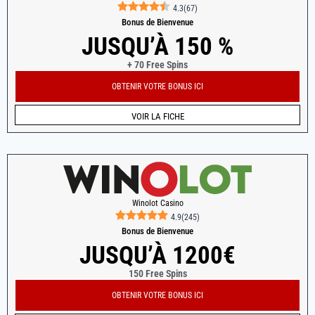
4.3
(
67
)
Bonus de Bienvenue
JUSQU’À 150 %
+ 70 Free Spins
OBTENIR VOTRE BONUS ICI
VOIR LA FICHE
Winolot Casino
4.9
(
245
)
Bonus de Bienvenue
JUSQU’À 1200€
150 Free Spins
OBTENIR VOTRE BONUS ICI