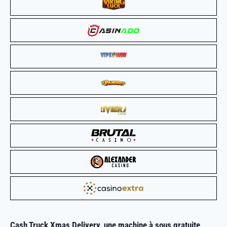
Cash Truck Xmas Delivery, une
machine à sous gratuite