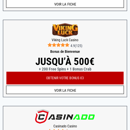
VOIR LA FICHE
Viking Luck Casino
4.9
(
125
)
Bonus de Bienvenue
JUSQU’À 500€
+ 200 Free Spins + 1 Bonus Crab
OBTENIR VOTRE BONUS ICI
VOIR LA FICHE
Casinado Casino