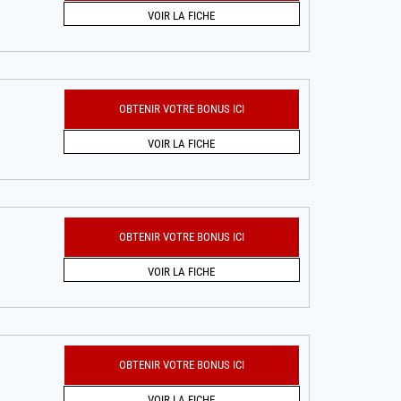
VOIR LA FICHE
OBTENIR VOTRE BONUS ICI
VOIR LA FICHE
OBTENIR VOTRE BONUS ICI
VOIR LA FICHE
OBTENIR VOTRE BONUS ICI
VOIR LA FICHE