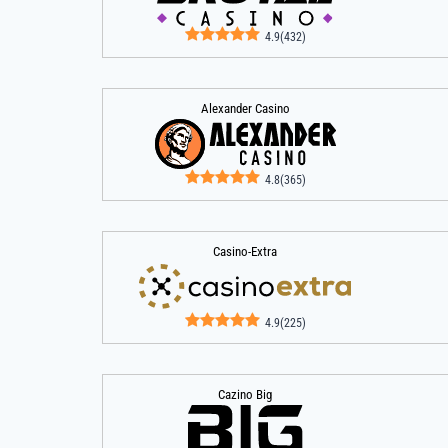
4.9
(
432
)
Alexander Casino
4.8
(
365
)
Casino-Extra
4.9
(
225
)
Cazino Big