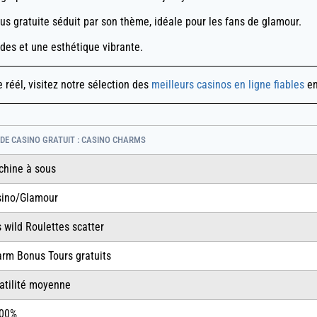
us gratuite séduit par son thème, idéale pour les fans de glamour.
des et une esthétique vibrante.
 réél, visitez notre sélection des
meilleurs casinos en ligne fiables
en
 DE CASINO GRATUIT : CASINO CHARMS
hine à sous
sino/Glamour
 wild Roulettes scatter
rm Bonus Tours gratuits
atilité moyenne
.00%