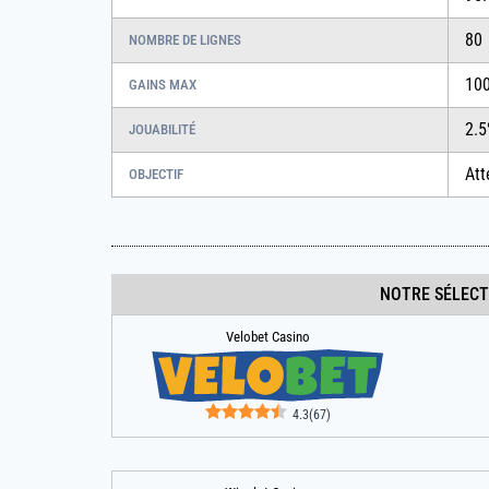
80
NOMBRE DE LIGNES
100
GAINS MAX
2.5
JOUABILITÉ
Att
OBJECTIF
NOTRE SÉLECT
Velobet Casino
4.3
(
67
)