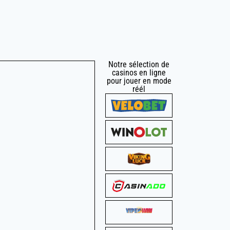
Notre sélection de
casinos en ligne
pour jouer en mode
réél