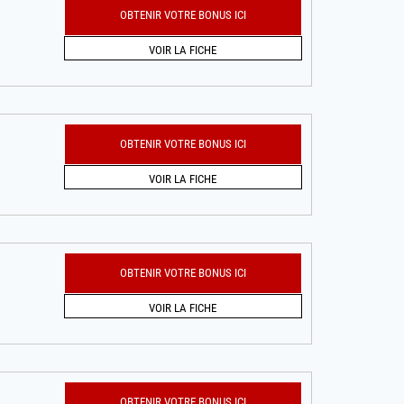
OBTENIR VOTRE BONUS ICI
VOIR LA FICHE
OBTENIR VOTRE BONUS ICI
VOIR LA FICHE
OBTENIR VOTRE BONUS ICI
VOIR LA FICHE
OBTENIR VOTRE BONUS ICI