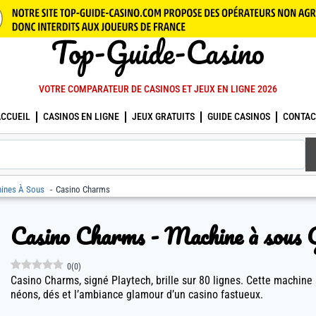
VOTRE COMPARATEUR DE CASINOS ET JEUX EN LIGNE 2026
ACCUEIL
CASINOS EN LIGNE
JEUX GRATUITS
GUIDE CASINOS
CONTAC
ines À Sous
Casino Charms
Casino Charms - Machine à sous
0
(
0
)
Casino Charms, signé Playtech, brille sur 80 lignes. Cette machine 
néons, dés et l’ambiance glamour d’un casino fastueux.