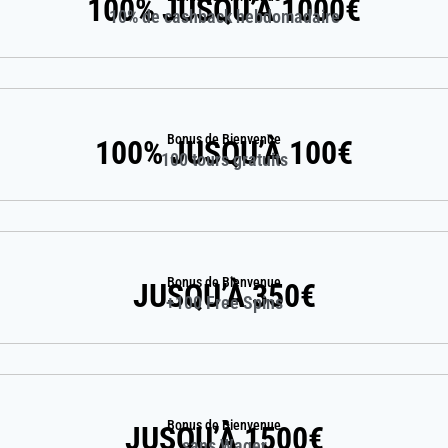
100% JUSQU’À 1000€
10% de cashback hebdomadaire
Bonus de Bienvenue
100% JUSQU’À 100€
100 tours gratuits
Bonus de Bienvenue
JUSQU’À 350€
+100 Free Spins
Bonus de Bienvenue
JUSQU’À 1500€
sans Wager