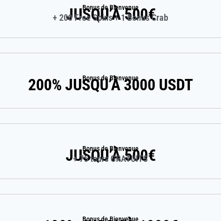
Bonus de Bienvenue
JUSQU’À 500€
+ 200 Free Spins + 1 Bonus Crab
Bonus de Bienvenue
200% JUSQU’À 3000 USDT
Bonus de Bienvenue
JUSQU’À 500€
+ 75 tours GRATUITS
Bonus de Bienvenue