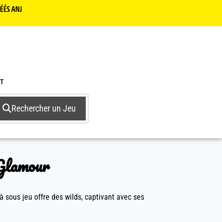
T
Rechercher un Jeu
 Glamour
à sous jeu offre des wilds, captivant avec ses