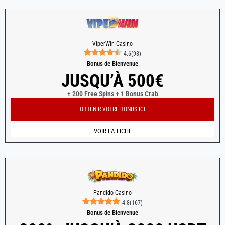
ViperWin Casino
4.6
(
98
)
Bonus de Bienvenue
JUSQU’À 500€
+ 200 Free Spins + 1 Bonus Crab
OBTENIR VOTRE BONUS ICI
VOIR LA FICHE
Pandido Casino
4.8
(
167
)
Bonus de Bienvenue