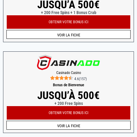
JUSQU’À 500€
+ 200 Free Spins + 1 Bonus Crab
OBTENIR VOTRE BONUS ICI
VOIR LA FICHE
Casinado Casino
4.6
(
157
)
Bonus de Bienvenue
JUSQU’À 500€
+ 200 Free Spins
OBTENIR VOTRE BONUS ICI
VOIR LA FICHE