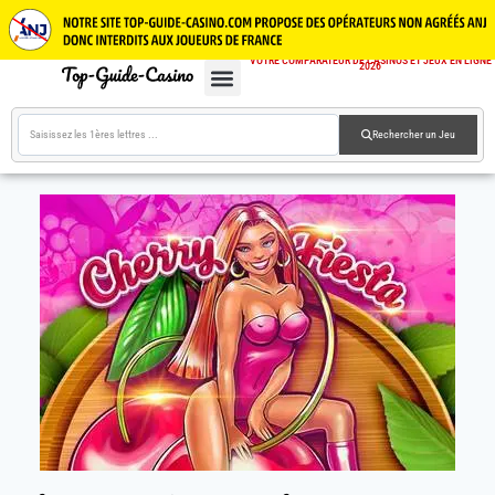
VOTRE COMPARATEUR DE CASINOS ET JEUX EN LIGNE
2026
CASINOS EN LIGNE
JEUX GRATUITS
GUIDE CASINOS
Rechercher un Jeu