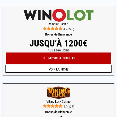
Winolot Casino
4.9
(
245
)
Bonus de Bienvenue
JUSQU’À 1200€
150 Free Spins
OBTENIR VOTRE BONUS ICI
VOIR LA FICHE
Viking Luck Casino
4.9
(
125
)
Bonus de Bienvenue