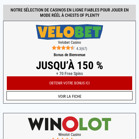
NOTRE SÉLECTION DE CASINOS EN LIGNE FIABLES POUR JOUER EN
MODE RÉÉL À CHESTS OF PLENTY
Velobet Casino
4.3
(
67
)
Bonus de Bienvenue
JUSQU’À 150 %
+ 70 Free Spins
OBTENIR VOTRE BONUS ICI
VOIR LA FICHE
Winolot Casino