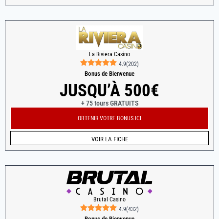
La Riviera Casino
4.9
(
202
)
Bonus de Bienvenue
JUSQU’À 500€
+ 75 tours GRATUITS
OBTENIR VOTRE BONUS ICI
VOIR LA FICHE
Brutal Casino
4.9
(
432
)
Bonus de Bienvenue