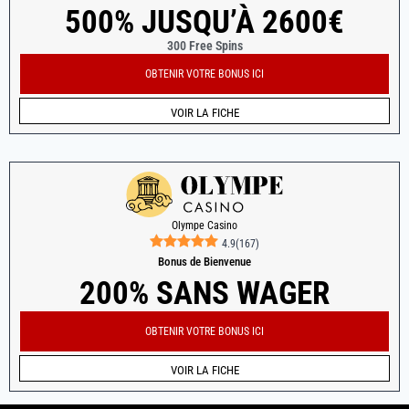
500% JUSQU’À 2600€
300 Free Spins
OBTENIR VOTRE BONUS ICI
VOIR LA FICHE
Olympe Casino
4.9
(
167
)
Bonus de Bienvenue
200% SANS WAGER
OBTENIR VOTRE BONUS ICI
VOIR LA FICHE