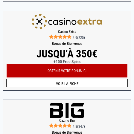
Casino-Extra
4.9
(
225
)
Bonus de Bienvenue
JUSQU’À 350€
+100 Free Spins
OBTENIR VOTRE BONUS ICI
VOIR LA FICHE
Cazino Big
4.8
(
347
)
Bonus de Bienvenue