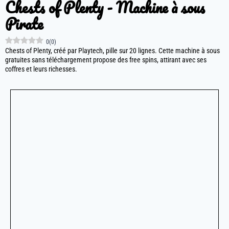
Chests of Plenty - Machine à sous
Pirate
0
(
0
)
Chests of Plenty, créé par Playtech, pille sur 20 lignes. Cette machine à sous
gratuites sans téléchargement propose des free spins, attirant avec ses
coffres et leurs richesses.