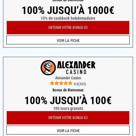
100% JUSQU’À 1000€
10% de cashback hebdomadaire
OBTENIR VOTRE BONUS ICI
VOIR LA FICHE
Alexander Casino
4.8
(
365
)
Bonus de Bienvenue
100% JUSQU’À 100€
100 tours gratuits
OBTENIR VOTRE BONUS ICI
VOIR LA FICHE