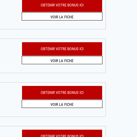
OBTENIR VOTRE BONUS ICI
VOIR LA FICHE
OBTENIR VOTRE BONUS ICI
VOIR LA FICHE
OBTENIR VOTRE BONUS ICI
VOIR LA FICHE
OBTENIR VOTRE BONUS ICI