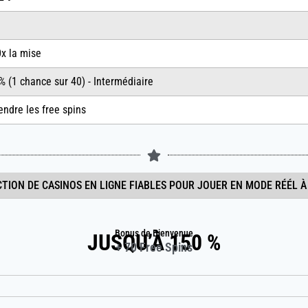
x la mise
% (1 chance sur 40) - Intermédiaire
endre les free spins
TION DE CASINOS EN LIGNE FIABLES POUR JOUER EN MODE RÉÉL À
Bonus de Bienvenue
JUSQU’À 150 %
+ 70 Free Spins