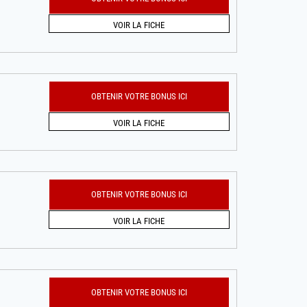
VOIR LA FICHE
OBTENIR VOTRE BONUS ICI
VOIR LA FICHE
OBTENIR VOTRE BONUS ICI
VOIR LA FICHE
OBTENIR VOTRE BONUS ICI