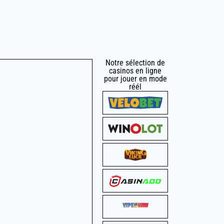
Notre sélection de
casinos en ligne
pour jouer en mode
réél