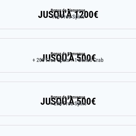
Bonus de Bienvenue
JUSQU’À 1200€
150 Free Spins
Bonus de Bienvenue
JUSQU’À 500€
+ 200 Free Spins + 1 Bonus Crab
Bonus de Bienvenue
JUSQU’À 500€
+ 200 Free Spins