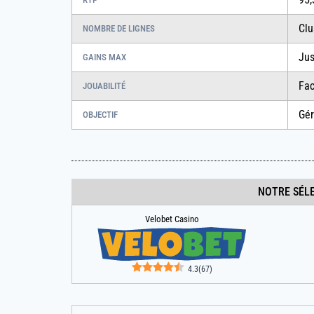
Clu
NOMBRE DE LIGNES
Jus
GAINS MAX
Fac
JOUABILITÉ
Gér
OBJECTIF
NOTRE SÉLE
Velobet Casino
4.3
(
67
)