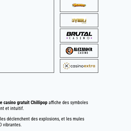
e casino gratuit Chillipop
affiche des symboles
 et intuitif.
les déclenchent des explosions, et les mules
D vibrantes.