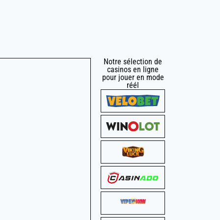
Notre sélection de
casinos en ligne
pour jouer en mode
réél