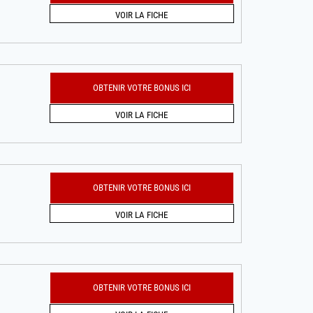
VOIR LA FICHE
OBTENIR VOTRE BONUS ICI
VOIR LA FICHE
OBTENIR VOTRE BONUS ICI
VOIR LA FICHE
OBTENIR VOTRE BONUS ICI