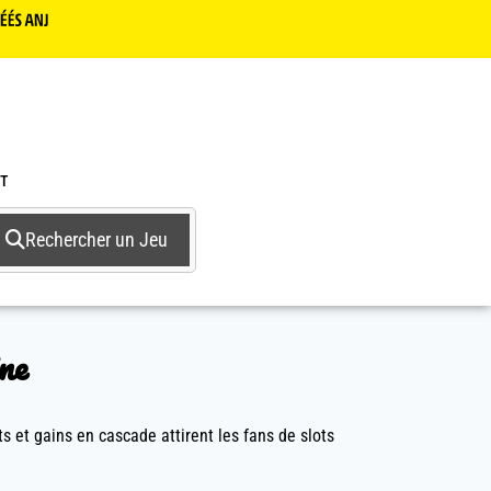
T
Rechercher un Jeu
ne
 et gains en cascade attirent les fans de slots