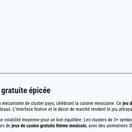
gratuite
épicée
 mécanisme de cluster pays, célébrant la cuisine mexicaine. Ce
jeu d
aux. L’interface festive et le décor de marché rendent le jeu attrayant
e volatilité moyenne pour un bon équilibre. Les clusters de 3+ symbo
eurs de
jeux de casino gratuits thème mexicain
, avec des animations 3