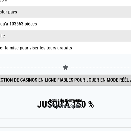
ster pays
qu’à 103663 pièces
ile
er la mise pour viser les tours gratuits
CTION DE CASINOS EN LIGNE FIABLES POUR JOUER EN MODE RÉÉL 
Bonus de Bienvenue
JUSQU’À 150 %
+ 70 Free Spins