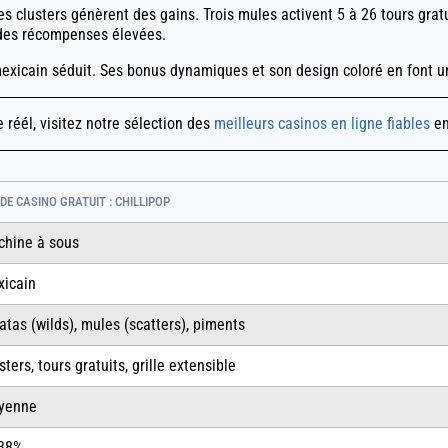
clusters génèrent des gains. Trois mules activent 5 à 26 tours gratuit
 des récompenses élevées.
 mexicain séduit. Ses bonus dynamiques et son design coloré en font 
 réél, visitez notre sélection des
meilleurs casinos en ligne fiables
en
 DE CASINO GRATUIT : CHILLIPOP
hine à sous
icain
atas (wilds), mules (scatters), piments
sters, tours gratuits, grille extensible
yenne
,38%