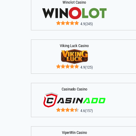
Winolot Casino
4.9
(
245
)
Viking Luck Casino
4.9
(
125
)
Casinado Casino
4.6
(
157
)
ViperWin Casino