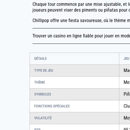
Chaque tour commence par une mise ajustable, et les 
joueurs peuvent viser des piments ou piñatas pour
Chillipop offre une fiesta savoureuse, où le thème
Trouver un casino en ligne fiable pour jouer en mode
DÉTAILS
JEU
Mac
TYPE DE JEU
Mex
THÈME
Piñ
SYMBOLES
Clu
FONCTIONS SPÉCIALES
Mo
VOLATILITÉ
95
RTP