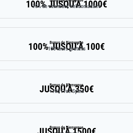
Bonus de Bienvenue
100% JUSQU’À 1000€
10% de cashback hebdomadaire
Bonus de Bienvenue
100% JUSQU’À 100€
100 tours gratuits
Bonus de Bienvenue
JUSQU’À 350€
+100 Free Spins
Bonus de Bienvenue
JUSQU’À 1500€